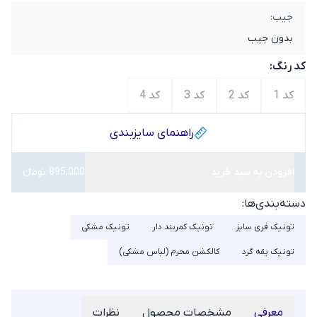
جیب:
بدون جیب
کد رنگ:
کد 1
کد 2
کد 3
کد 4
راهنمای سایز‌بندی
افزودن به سبد خرید
895,000 تومانء
دسته‌بندی‌ها:
تونیک فری سایز
تونیک کمربند دار
تونیک مشکی
تونیک یقه گرد
کالکشن محرم (لباس مشکی)
معرفی
مشخصات محصول
نظرات