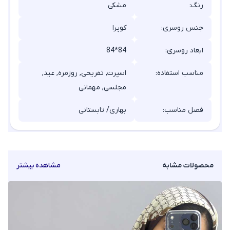
رنگ:
مشکی
جنس روسری:
کوپرا
ابعاد روسری:
84*84
مناسب استفاده:
اسپرت, تفریحی, روزمره, عید,
مجلسی, مهمانی
فصل مناسب:
بهاری/ تابستانی
محصولات مشابه
مشاهده بیشتر