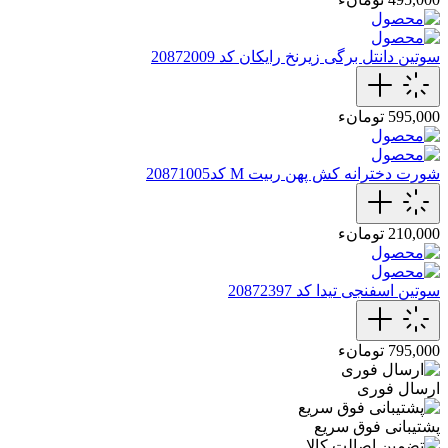
سوتین دانتل برگی زیرنخ رایکان کد 20872009
595,000 تومانء
شورت دخترانه کش پهن ربیت M کد20871005
210,000 تومانء
سوتین اسفنجی تیدا کد 20872397
795,000 تومانء
ارسال فوری
پشتیبانی فوق سریع