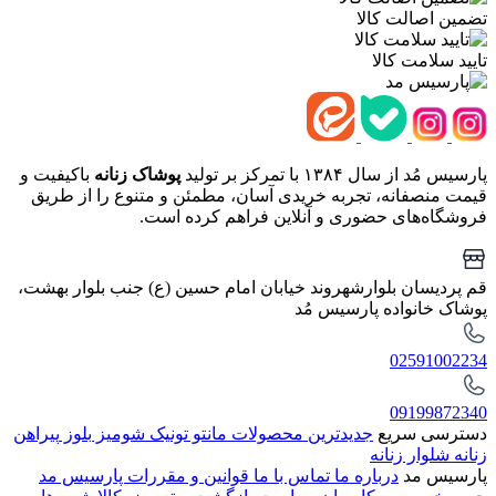
تضمین اصالت کالا
تایید سلامت کالا
پارسیس مُد از سال ۱۳۸۴ با تمرکز بر تولید
پوشاک زنانه
باکیفیت و
قیمت منصفانه، تجربه خریدی آسان، مطمئن و متنوع را از طریق
فروشگاه‌های حضوری و آنلاین فراهم کرده است.
قم پردیسان بلوارشهروند خیابان امام حسین (ع) جنب بلوار بهشت،
پوشاک خانواده پارسیس مُد
02591002234
09199872340
دسترسی سریع
جدیدترین محصولات
مانتو
تونیک
شومیز
بلوز
پیراهن
زنانه
شلوار زنانه
پارسیس مد
درباره ما
تماس با ما
قوانین و مقررات پارسیس مد