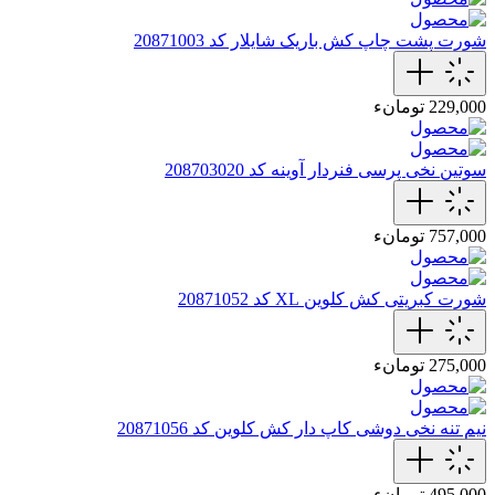
شورت پشت چاپ کش باریک شایلار کد 20871003
229,000 تومانء
سوتین نخی پرسی فنردار آوینه کد 208703020
757,000 تومانء
شورت کبریتی کش کلوین XL کد 20871052
275,000 تومانء
نیم تنه نخی دوشی کاپ دار کش کلوین کد 20871056
495,000 تومانء