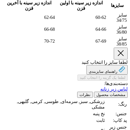
اندازه زیر سینه با اولین
اندازه زیر سینه با آخرین
سایزها
قزن
قزن
سایز
62-64
60-62
34/75
سایز
66-68
64-66
36/80
سایز
70-72
67-69
38/85
لطفا سایز را انتخاب کنید
راهنمای سایز‌بندی
لطفا یک گزینه را انتخاب کنید
دسته‌بندی‌ها:
لباس زیر زنانه
مشخصات محصول
نظرات
زرشکی, سبز, سرمه‌ای, طوسی, کرمی, گلبهی,
رنگ:
مشکی
جنس:
نخ پنبه
پد کاپ:
ثابت
جنس زیر
نخی