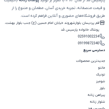
پارسیس مُد از سال ۱۳۸۴ با تمرکز بر تولید
پوشاک زنانه
باکیفیت
و قیمت منصفانه، تجربه خریدی آسان، مطمئن و متنوع را از
طریق فروشگاه‌های حضوری و آنلاین فراهم کرده است.
قم پردیسان بلوارشهروند خیابان امام حسین (ع) جنب بلوار بهشت،
پوشاک خانواده پارسیس مُد
02591002234
09199872340
دسترسی سریع
جدیدترین محصولات
مانتو
تونیک
شومیز
بلوز
پیراهن زنانه
شلوار زنانه
پارسیس مد