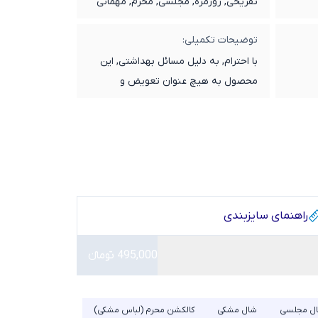
تفریحی, روزمره, مجلسی, محرم, مهمانی
توضیحات تکمیلی:
با احترام, به دلیل مسائل بهداشتی, این
محصول به هیچ عنوان تعویض و
مرجوعی ندارد.
راهنمای سایز‌بندی
495,000 تومانء
ل مجلسی
شال مشکی
کالکشن محرم (لباس مشکی)