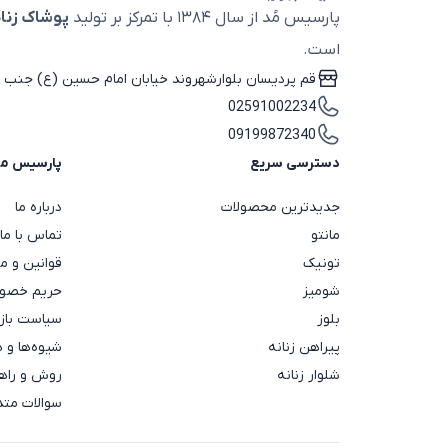
پارسیس مُد از سال ۱۳۸۴ با تمرکز بر تولید
پوشاک زنان
است.
قم پردیسان بلوارشهروند خیابان امام حسین (ع) جنب ب
02591002234
09199872340
دسترسی سریع
پارسیس م
جدیدترین محصولات
درباره ما
مانتو
تماس با ما
تونیک
قوانین و م
شومیز
حریم خصوص
بلوز
سیاست باز
پیراهن زنانه
شیوه‌ها و 
شلوار زنانه
روش و راهن
سوالات متد