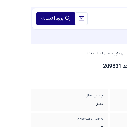
ورود | ثبت‌نام
 دنیز ماهیل کد 209831
20
جنس شال:
دنیز
مناسب استفاده: