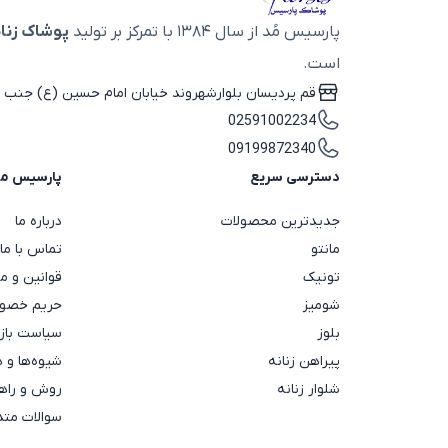
پارسیس مُد از سال ۱۳۸۴ با تمرکز بر تولید
پوشاک زنان
است.
قم پردیسان بلوارشهروند خیابان امام حسین (ع) جنب ب
02591002234
09199872340
دسترسی سریع
پارسیس م
جدیدترین محصولات
درباره ما
مانتو
تماس با ما
تونیک
قوانین و م
شومیز
حریم خصوص
بلوز
سیاست باز
پیراهن زنانه
شیوه‌ها و 
شلوار زنانه
روش و راهن
سوالات متد