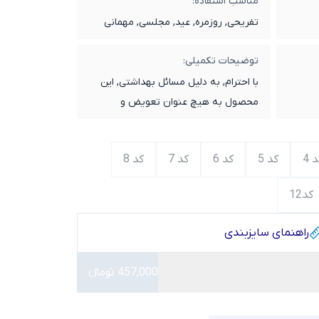
مناسب استفاده:
تفریحی, روزمره, عید, مجلسی, مهمانی
توضیحات تکمیلی:
با احترام, به دلیل مسائل بهداشتی, این
محصول به هیچ عنوان تعویض و
مرجوعی ندارد.
 4
کد 5
کد 6
کد 7
کد 8
کد12
راهنمای سایز‌بندی
457,000 تومانء