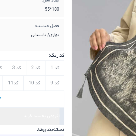
ابعاد شال:
180*55
فصل مناسب:
بهاری/ تابستانی
کد رنگ:
کد 1
کد 2
کد 3
کد
کد 9
کد 10
کد11
افزودن به سبد خرید
دسته‌بندی‌ها: