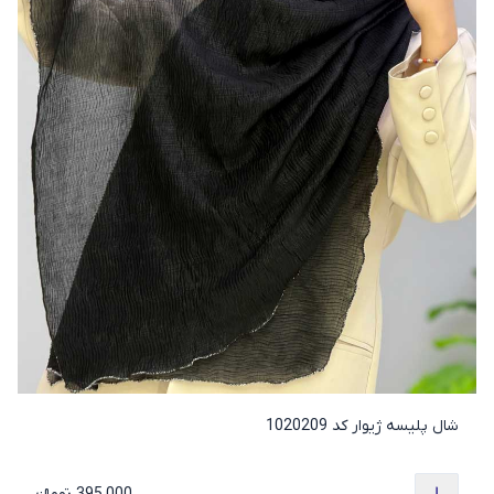
شال پلیسه ژیوار کد 1020209