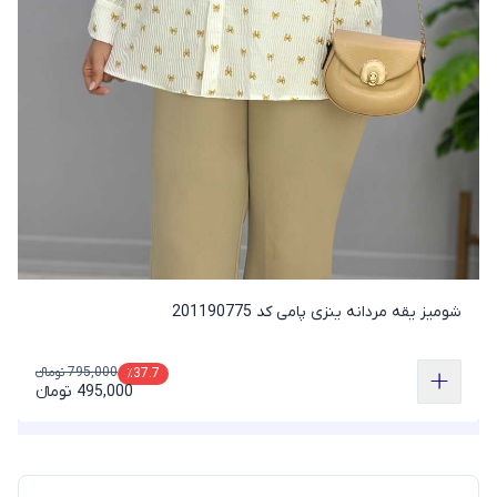
شومیز یقه مردانه ینزی پامی کد 201190775
795,000 تومانء
٪37.7
495,000 تومانء