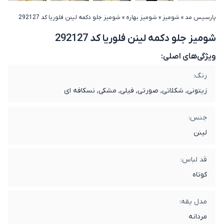
پارسیس مد
»
شومیز
»
شومیز بهاره
»
شومیز جلو دکمه لینن فلوریا کد 292127
شومیز جلو دکمه لینن فلوریا کد 292127
ویژگی‌های اصلی:
رنگ:
زیتونی, شکلاتی, صورتی, فیلی, مشکی, نسکافه ای
جنس:
لینن
قد لباس:
کوتاه
مدل یقه:
مردانه