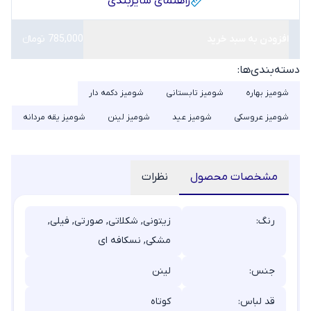
راهنمای سایز‌بندی
افزودن به سبد خرید
785,000 تومانء
دسته‌بندی‌ها:
شومیز بهاره
شومیز تابستانی
شومیز دکمه دار
شومیز عروسکی
شومیز عید
شومیز لینن
شومیز یقه مردانه
مشخصات محصول
نظرات
رنگ:
زیتونی, شکلاتی, صورتی, فیلی,
مشکی, نسکافه ای
جنس:
لینن
قد لباس:
کوتاه