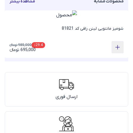
محصولات مشابه
مشاهده بیشتر
شومیز مانتویی لینن رافی کد 81821
985,000 تومانء
٪29.4
695,000 تومانء
ارسال فوری