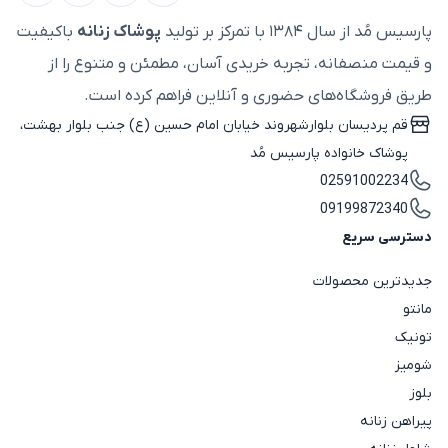
پارسیس مُد از سال ۱۳۸۴ با تمرکز بر تولید
پوشاک زنانه
باکیفیت
و قیمت منصفانه، تجربه خریدی آسان، مطمئن و متنوع را از
طریق فروشگاه‌های حضوری و آنلاین فراهم کرده است.
قم پردیسان بلوارشهروند خیابان امام حسین (ع) جنب بلوار بهشت،
پوشاک خانواده پارسیس مُد
02591002234
09199872340
دسترسی سریع
جدیدترین محصولات
مانتو
تونیک
شومیز
بلوز
پیراهن زنانه