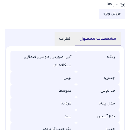
برچسب‌ها:
فروش ویژه
مشخصات محصول
نظرات
رنگ:
آبی, صورتی, طوسی, فندقی,
نسکافه ای
جنس:
لینن
قد لباس:
متوسط
مدل یقه:
مردانه
نوع آستین:
بلند
جیب:
یک جیب کاربردی