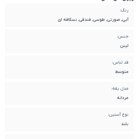
رنگ:
آبی, صورتی, طوسی, فندقی, نسکافه ای
جنس:
لینن
قد لباس:
متوسط
مدل یقه:
مردانه
نوع آستین:
بلند