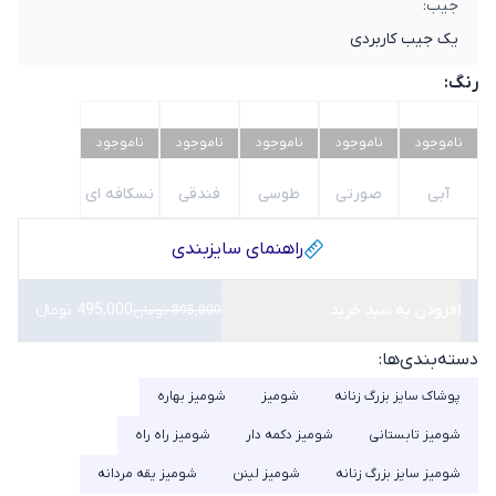
جیب:
یک جیب کاربردی
رنگ:
ناموجود
ناموجود
ناموجود
ناموجود
ناموجود
آبی
صورتی
طوسی
فندقی
نسکافه ای
راهنمای سایز‌بندی
افزودن به سبد خرید
495,000 تومانء
895,000 تومان
دسته‌بندی‌ها:
پوشاک سایز بزرگ زنانه
شومیز
شومیز بهاره
شومیز تابستانی
شومیز دکمه دار
شومیز راه راه
شومیز سایز بزرگ زنانه
شومیز لینن
شومیز یقه مردانه