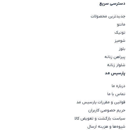
بارانی کتان کلاه‌دار:
مناسب روزهای بارانی و استفاده
دسترسی سریع
روزمره.
جدیدترین محصولات
بارانی کتان کج‌راه:
از پارچه‌های ضخیم‌تر تولید شده و
مانتو
ایستایی بسیار خوبی روی بدن دارد.
تونیک
خرید بارانی کتان زنانه بر اساس فرم بدن
شومیز
انتخاب بارانی متناسب با فرم بدن باعث می‌شود استایل
بلوز
پیراهن زنانه
نهایی متعادل‌تر و خوش‌فرم‌تر دیده شود. در جدول زیر
شلوار زنانه
می‌توانید مدل مناسب هر فرم بدنی را مشاهده کنید.
پارسیس مد
فرم بدن
مدل پیشنهادی
درباره ما
ساعت شنی
بارانی‌های کمربنددار که روی کمر فرم ایجاد می‌کنن
تماس با ما
قوانین و مقررات پارسیس مد
گلابی
مدل‌هایی با یقه بزرگ یا جزئیات بیشتر در قسمت بالا
حریم خصوصی کاربران
سیاست بازگشت و تعویض کالا
سیبی
بارانی‌های راسته یا A-Line که روی شکم تأکید ندارند.
شیوه‌ها و هزینه ارسال