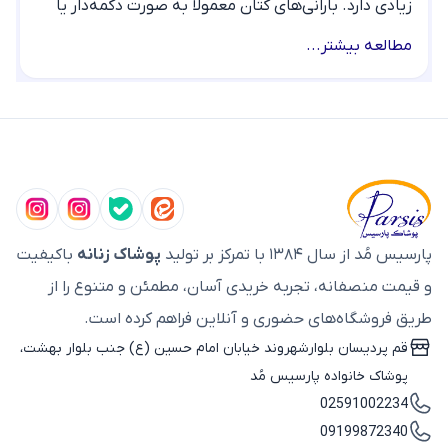
زیادی دارد. بارانی‌های کتان معمولاً به صورت دکمه‌دار یا
کمربنددار طراحی می‌شوند و می‌توان آن‌ها را با انواع شلوار،
مطالعه بیشتر...
بوت و اکسسوری‌های پاییزی ست کرد.
بارانی کتان زنانه شامل چه مدل‌هایی است؟
بارانی‌های کتان بر اساس قد، نوع طراحی و جزئیات ظاهری
در مدل‌های مختلفی تولید می‌شوند که هر کدام برای
سلیقه و استایل متفاوتی مناسب هستند. محبوب‌ترین
مدل‌های بارانی کتان زنانه شامل موارد زیر است:
پارسیس مُد از سال ۱۳۸۴ با تمرکز بر تولید
پوشاک زنانه
باکیفیت
بارانی کتان:
مدل کمربنددار با یقه انگلیسی و طراحی
و قیمت منصفانه، تجربه خریدی آسان، مطمئن و متنوع را از
رسمی که همیشه جزو انتخاب‌های پرطرفدار است.
طریق فروشگاه‌های حضوری و آنلاین فراهم کرده است.
بارانی کتان کوتاه:
گزینه‌ای مناسب برای استایل‌های
قم پردیسان بلوارشهروند خیابان امام حسین (ع) جنب بلوار بهشت،
روزمره که آزادی حرکت بیشتری ایجاد می‌کند.
پوشاک خانواده پارسیس مُد
بارانی کتان بلند:
برای پوشش بیشتر و استایل‌های
02591002234
رسمی‌تر انتخاب مناسبی محسوب می‌شود.
09199872340