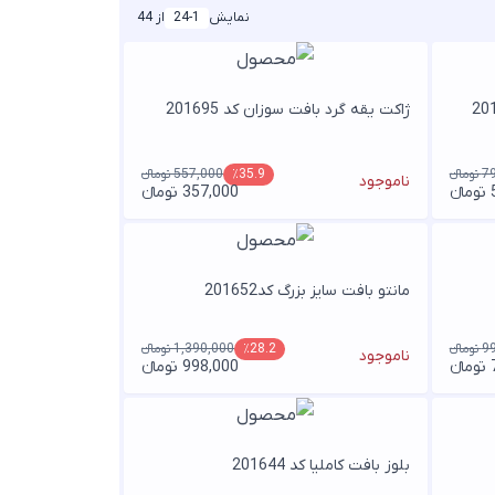
نمایش
24-1
از 44
ژاکت یقه گرد بافت سوزان کد 201695
انء
557,000 تومانء
٪35.9
ناموجود
ء
357,000 تومانء
مانتو بافت سایز بزرگ کد201652
انء
1,390,000 تومانء
٪28.2
ناموجود
ء
998,000 تومانء
بلوز بافت کاملیا کد 201644