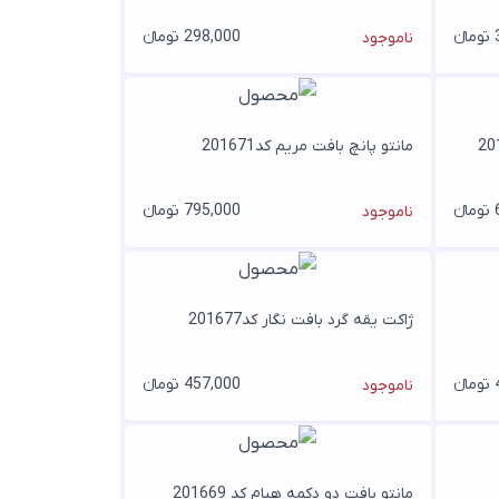
ء
298,000 تومانء
ناموجود
مانتو پانچ بافت مریم کد201671
ء
795,000 تومانء
ناموجود
ژاکت یقه گرد بافت نگار کد201677
ء
457,000 تومانء
ناموجود
مانتو بافت دو دکمه هیام کد 201669