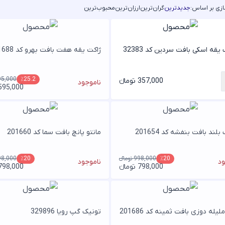
زی بر اساس:
جدیدترین
گران‌ترین
ارزان‌ترین
محبوب‌ترین
یقه اسکی بافت سردین کد 32383
ژاکت یقه هفت بافت بهرو کد 201688
795,000 توم
٪25.2
357,000 تومانء
ناموجود
595,000 تومان
لند بافت بنفشه کد 201654
مانتو پانچ بافت سما کد 201660
998,000 تومانء
998,000 توم
٪20
٪20
ود
ناموجود
798,000 تومانء
798,000 تومان
لیله دوزی بافت ثمینه کد 201686
تونیک گپ رویا 329896