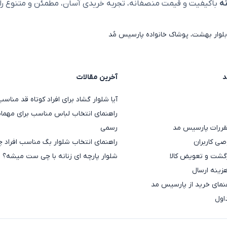
ه
باکیفیت و قیمت منصفانه، تجربه خریدی آسان، مطمئن و متنوع را ا
ی وشیدن زیر پالتو یا شکت.
لوار بهشت، پوشاک خانواده پارسیس مُد
 یقه گرد یا هفت.
مناسب محیط کار.
د
آخرین مقالات
رشانه‌های افتاده.
آیا شلوار گشاد برای افراد کوتاه قد منا
رهای جذب یا لگ.
راهنمای انتخاب لباس مناسب برای مهمان
قررات پارسیس مد
رسمی
ی کاربران
راهنمای انتخاب شلوار بگ مناسب افراد چ
 مناسب هوای متغیر پاییزی.
گشت و تعویض کالا
شلوار پارچه ای زنانه با چی ست میشه؟
هزینه ارسال
مای خرید از پارسیس مد
ران یا زانو می‌رسد.
اول
 شلوار جذب، بسیار راحت.