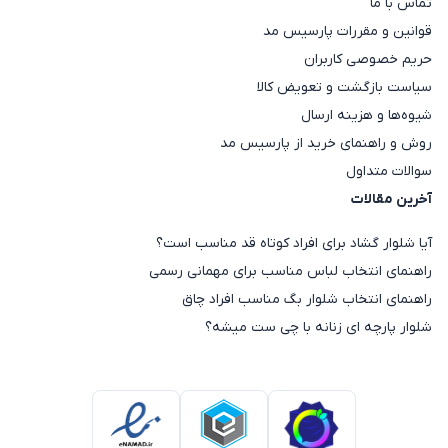
تماس با ما
ساحلی، استایلی شاداب و تابستانی می‌سازد.
قوانین و مقررات پارسیس مد
بلوز گپ زنانه:
بلوز گپ زنانه
لباس‌های بافتنی و جذبی که
حریم خصوصی کاربران
در روزهای سرد سال برای پوشیدن زیر
مانتو
یا کاپشن‌های
سیاست بازگشت و تعویض کالا
زمستانی بسیار کاربرد دارند.
شیوه‌ها و هزینه ارسال
بلوز زمستانه زنانه:
بلوز زمستانه زنانه
از پارچه‌های
روش و راهنمای خرید از پارسیس مد
ضخیم‌تری مانند موهر، دورس یا بافت تولید می‌شود و
سوالات متداول
برای روزهای سرد همراه با بوت و شلوارهای ضخیم ایده‌آل
آخرین مقالات
است.
آیا شلوار گشاد برای افراد کوتاه قد مناسب است؟
انواع بلوز زنانه بر اساس جنس
راهنمای انتخاب لباس مناسب برای مهمانی رسمی
بلوزهای زنانه بسته به فصل و کاربرد، از پارچه‌های متنوعی
راهنمای انتخاب شلوار بگ مناسب افراد چاق
مانند نخی، حریر، گیپور، ویسکوز، بافت و موهر دوخته
شلوار پارچه ای زنانه با چی ست میشه؟
می‌شوند. مدل‌های نخی و ویسکوز برای تابستان و
استفاده روزمره بسیار خنک و راحت هستند، در حالی که
پارچه‌های حریر و کرپ برای مجالس و الیاف بافتنی برای