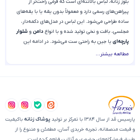
بلوز زنانه، لباس بالاتنه‌ای است که فرمی راحت‌تر از
پیراهن‌های رسمی دارد و معمولاً بدون یقه یا با یقه‌های
ساده طراحی می‌شود. این لباس در مدل‌های دکمه‌دار،
مجلسی، بافت و نخی تولید شده و با انواع
دامن
و
شلوار
پارچه‌ای
یا جین به راحتی ست می‌شود. در ادامه این
دسته‌بندی قصد داریم به بررسی انواع مدل‌های بلوز
مطالعه بیشتر...
موجود در سایت، جنس پارچه‌ها، راهنمای انتخاب سایز
دقیق بر اساس فرم بدن و نکات خرید آنلاین بپردازیم.
انواع بلوز زنانه در پارسیس مد
بلوز آستین بلند زنانه:
بلوز آستین بلند زنانه
، مدلی
کاربردی برای فصول مختلف سال که پوشیدن آن با
شلوارهای جین جذب یا پارچه‌ای راسته، یک استایل روزمره
پارسیس مُد از سال ۱۳۸۴ با تمرکز بر تولید
پوشاک زنانه
باکیفیت
و جذاب می‌سازد.
و قیمت منصفانه، تجربه خریدی آسان، مطمئن و متنوع را از
بلوز مجلسی زنانه:
بلوز مجلسی زنانه
با پارچه‌های
طریق فروشگاه‌های حضوری و آنلاین فراهم کرده است.