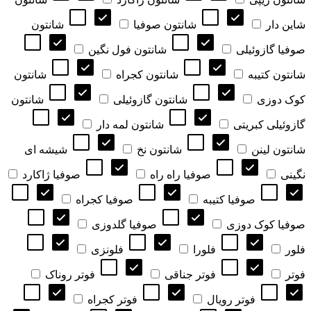
شاین دار
شانتون صوفیا
شانتون
صوفیا گازوئیلی
شانتون فول نگین
شانتون کتیبه
شانتون کجراه
شانتون
کوک دوزی
شانتون گازوئیلی
شانتون
گازوئیلی کبریتی
شانتون لمه دار
شانتون لینن
شانتون نخ
شیشه ای
نگینی
صوفیا راه راه
صوفیا ژاکارد
صوفیا کتیبه
صوفیا کجراه
صوفیا کوک دوزی
صوفیا گلدوزی
فلور
فلورا
فلونزی
فوتر
فوتر جناقی
فوتر روناک
فوتر رویال
فوتر کجراه