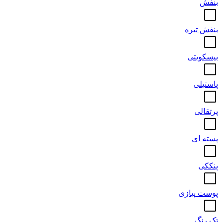
بنفش
بنفش تیره
بیسکویتی
پاستیلی
پرتقالی
پسته ای
پنککی
پوست پیازی
تک رنگ