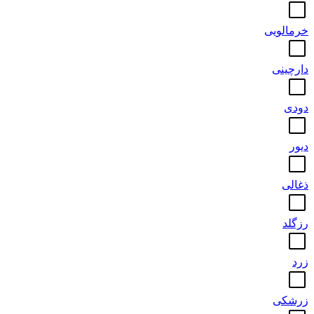
خرمالویی
دارچینی
دودی
دیور
ذغالی
رزگلد
زرد
زرشکی