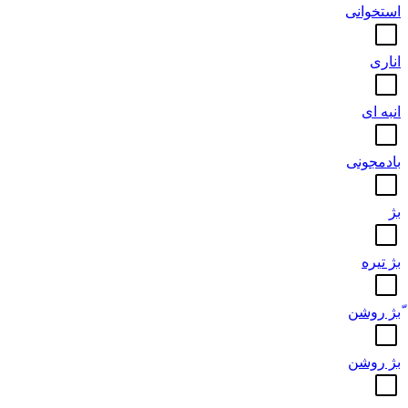
استخوانی
اناری
انبه ای
بادمجونی
بژ
بژ تیره
ّبژ روشن
بژ روشن