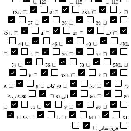
120
115
110
1XL
2
2XL
3
37
38
39
3XL
4
40
42
44
46
48
4XL
5
50
52
54
56
58
5XL
6
6XL
7
75-کاپ A
75
70
8
80 الی 85
80
80-کاپ A
85
9
90
95
L
M
XL
فری سایز