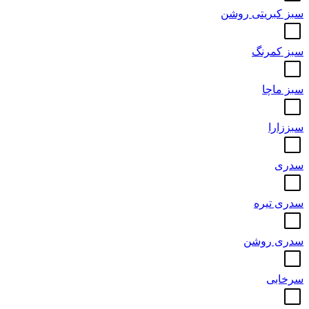
سبز کبریتی روشن
سبز کمرنگ
سبز ماچا
سبززارا
سدری
سدری تیره
سدری روشن
سرخابی