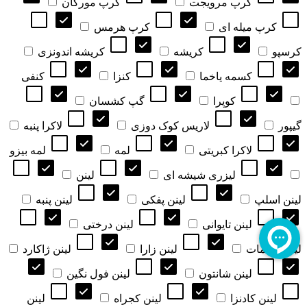
کرپ مرویجت
کرپ مورگان
کرپ میله ای
کرپ هرمس
کرسپو
کریشه
کریشه اندونزی
کسمه یاخما
کنزا
کنفی
کوپرا
گپ کشسان
گیپور
لاریس کوک دوزی
لاکرا پنبه
لاکرا کبریتی
لمه
لمه بیزو
لیزری شیشه ای
لینن
لینن اسلپ
لینن پفکی
لینن پنبه
لینن تایوانی
لینن درختی
لینن دیپلمات
لینن زارا
لینن ژاکارد
لینن شانتون
لینن فول نگین
لینن کادنزا
لینن کجراه
لینن