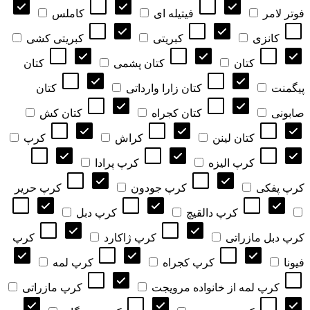
فوتر لامر
فیتیله ای
کاملس
کانزی
کبریتی
کبریتی کشی
کتان
کتان پشمی
کتان
پیگمنت
کتان زارا وارداتی
کتان
صابونی
کتان کجراه
کتان کش
کتان لینن
کراش
کرپ
کرپ الیزه
کرپ پرادا
کرپ پفکی
کرپ جودون
کرپ حریر
کرپ دالقیچ
کرپ دبل
کرپ دبل مازراتی
کرپ ژاکارد
کرپ
فیونا
کرپ کجراه
کرپ لمه
کرپ لمه از خانواده مرویجت
کرپ مازراتی