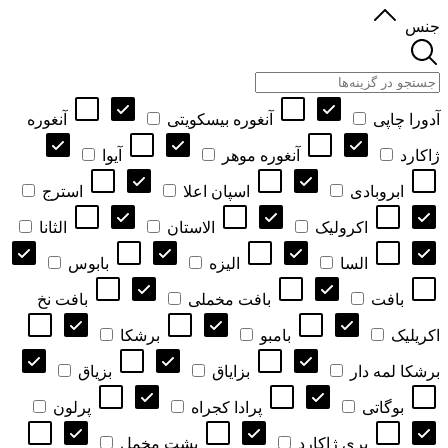
جنس
آدورا چاپی
آنغوره بیسکویتی
آنغوره
ژاکارد
آنغوره موهر
آیوا
ابروبادی
اسپان اعلا
استرج
اکرولیک
الاستان
الثانا
السا
الیزه
بابوس
بافت
بافت مخملی
بافت نخ
اکریلیک
بامبو
برشکا
برشکا لمه دار
بزایاق
بزیاق
بوگاتی
پرادا کجراه
پرلون
پری ژاکارد
پشت مخمل