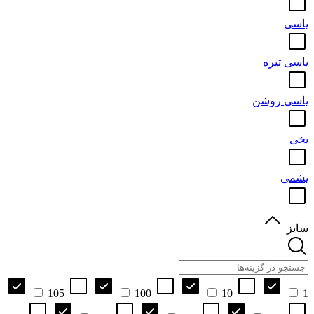
یاسی
یاسی تیره
یاسی روشن
یخی
یشمی
سایز
105
100
10
1