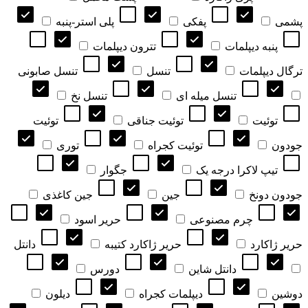
پشمی
پفکی
پلی استر-پنبه
پنبه دیپلمات
تترون دیپلمات
ترگال دیپلمات
تنسل
تنسل صابونی
تنسل میله ای
تنسل نخ
توئیت
توئیت جناقی
توئیت
جودون
توئیت کجراه
توری
تیپ لاکرا درجه یک
جگوار
جودون دونخ
جین
جین کاغذی
چرم مصنوعی
حریر اسود
حریر ژاکارد
حریر ژاکارد کتیبه
دانتل
دانتل شاین
دورس
دوشین
دیپلمات کجراه
دیلون