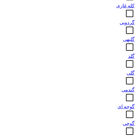
کله غازی
گردویی
گلبهی
گلد
گلی
گندمی
گوجه ای
گوچی