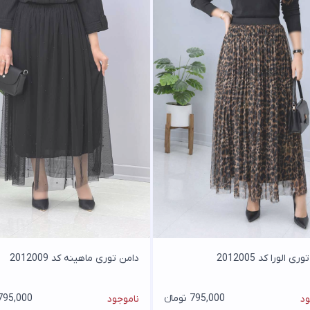
ی الورا کد 2012005
دامن توری ماهینه کد 2012009
795,000 تومانء
795,000 تومان
ود
ناموجود