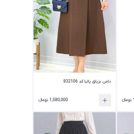
دامن بزیاق پالیا کد 832106
ء
1,580,000 تومانء