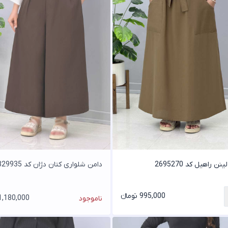
نن راهیل کد 2695270
دامن شلواری کتان دژان کد 329935
995,000 تومانء
1,180,000 تومان
ناموجود