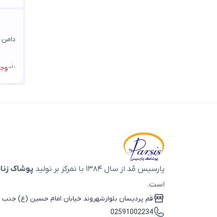
دیپلمات کجراه
دیلون
ریما
ریون
دامن شل
ژاکارد
ژاکارد پلی استر پنبه
ساتن
ناموج
ساتن جولیا
ساتن چروک زارا
ساتن زارا
سانتانا
سانتانا کجراه
سانتانا کشی
سوئیت
سوپر نخ
سوزن دوزی
سوزن دوزی صنعتی
پارسیس مُد از سال ۱۳۸۴ با تمرکز بر تولید
پوشاک زنان
سویوک
سیلک
است.
سیلیکونی
قم پردیسان بلوارشهروند خیابان امام حسین (ع) جنب ب
شانتون
02591002234
شانتون اتوبانی