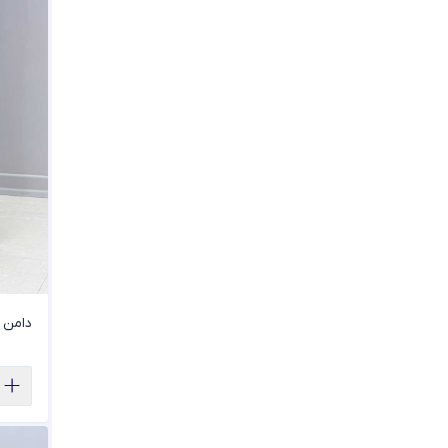
السا
الیزه
بابوس
بافت
بافت مخملی
بافت نخ اکریلیک
بامبو
برشکا
برشکا لمه دار
بزایاق
بزیاق
بوگاتی
پرادا کجراه
پرلون
پری ژاکارد
پشت مخمل
دامن لی
پشمی
پفکی
پلی استر-پنبه
پنبه دیپلمات
تترون دیپلمات
ترگال دیپلمات