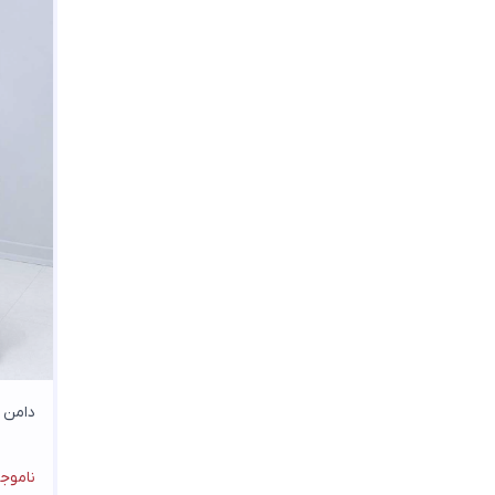
تنسل
تنسل صابونی
تنسل میله ای
تنسل نخ
توئیت
توئیت جناقی
توئیت جودون
توئیت کجراه
توری
تیپ لاکرا درجه یک
جگوار
جودون دونخ
جین
جین کاغذی
چرم مصنوعی
حریر اسود
حریر ژاکارد
حریر ژاکارد کتیبه
دامن تور
دانتل
دانتل شاین
دورس
ناموج
دوشین