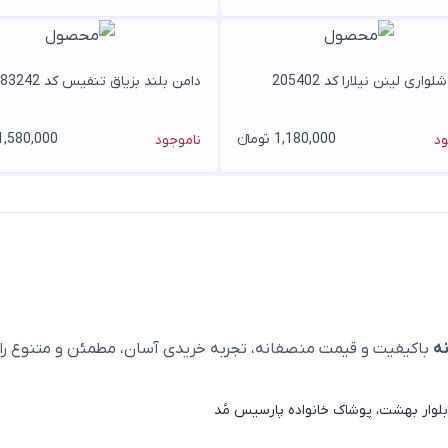
واری لینن نیلارا کد 205402
دامن بلند بزیاق تنفیس کد 83242
1,180,000 تومانء
1,580,000 تومان
ود
ناموجود
ه
باکیفیت و قیمت منصفانه، تجربه خریدی آسان، مطمئن و متنوع را ا
لوار بهشت، پوشاک خانواده پارسیس مُد