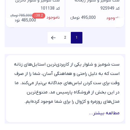
ست شومیز و شلوار ریحانه
ست شومیز و شلوار کاترین
کد 925949
کد 101138
785,000 تومانء
٪38.2
ناموجود
495,000 تومانء
ناموجود
485,000 تومانء
2
1
ست شومیز و شلوار یکی از کاربردی‌ترین استایل‌های زنانه
است که به دلیل راحتی و هماهنگی آسان، شما را از صرف
وقت برای ست کردن لباس‌های جداگانه بی‌نیاز می‌کند. ما
در این بخش از فروشگاه پارسیس مد، متنوع‌ترین
مدل‌های روزمره و کژوال را برای شما موجود کرده‌ایم.
اگر قصد خرید ست شومیز و شلوار را دارید، کافی است
مطالعه بیشتر...
نگاهی به محصولات موجود در همین صفحه بیندازید تا
ضمن بررسی جدیدترین مدل‌ها و قیمت ست شومیز و