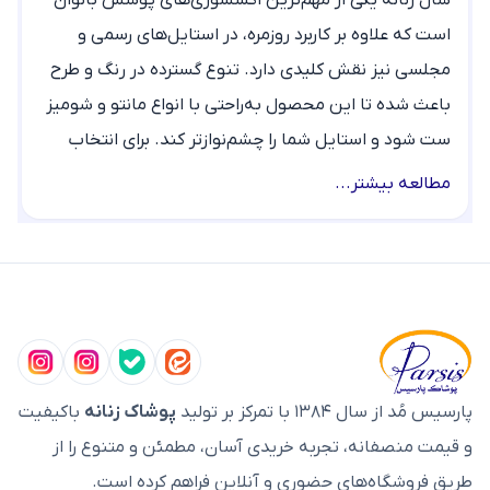
شال زنانه یکی از مهم‌ترین اکسسوری‌های پوشش بانوان
است که علاوه بر کاربرد روزمره، در استایل‌های رسمی و
مجلسی نیز نقش کلیدی دارد. تنوع گسترده در رنگ و طرح
باعث شده تا این محصول به‌راحتی با انواع مانتو و شومیز
ست شود و استایل شما را چشم‌نوازتر کند. برای انتخاب
درست، فاکتورهایی مانند جنس پارچه، فصل و هماهنگی با
مطالعه بیشتر...
کیف زنانه اهمیت زیادی دارند؛ به عنوان مثال، شال نخی
زنانه برای تابستان، و مدل‌هایی مثل شال پشمی زنانه و
شال موهر زنانه برای فصول سرد سال ایده‌آل هستند. در
پارسیس مد، مجموعه‌ای از شیک‌ترین و جدیدترین مدل‌ها
را با کیفیت بالا ارائه می‌دهیم تا خریدی بی‌نظیر داشته
باشید.
پارسیس مُد از سال ۱۳۸۴ با تمرکز بر تولید
پوشاک زنانه
باکیفیت
انواع شال
و قیمت منصفانه، تجربه خریدی آسان، مطمئن و متنوع را از
در پارسیس مد، انواع کاملی از انواع
شال
برای هر سلیقه و
طریق فروشگاه‌های حضوری و آنلاین فراهم کرده است.