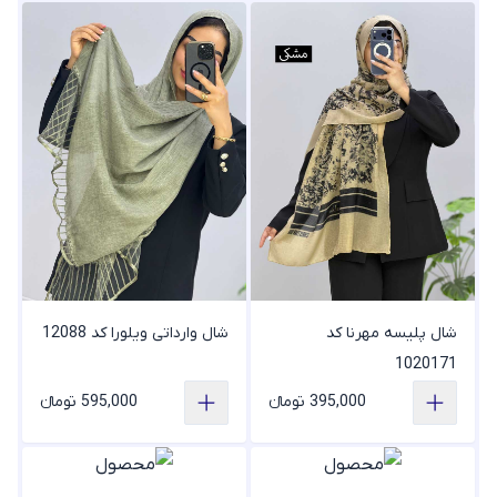
شال پلیسه مهرنا کد
شال وارداتی ویلورا کد 12088
1020171
395,000 تومانء
595,000 تومانء