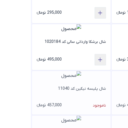
ء
295,000 تومانء
شال برشکا وارداتی سالی کد 1020184
ء
495,000 تومانء
شال پلیسه نیکین کد 11040
ء
457,000 تومانء
ناموجود