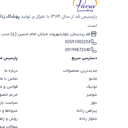
196*69
بژ روشن
196*70
197*57
پارسیس مُد از سال ۱۳۸۴ با تمرکز بر تولید
پوشاک زنان
بنفش
198*50
است.
198*60
بنفش تیره
198*68
قم پردیسان بلوارشهروند خیابان امام حسین (ع) جنب ب
200*50
02591002234
بیسکویتی
200*55
200*60
09199872340
200*65
پاستیلی
دسترسی سریع
پارسیس م
200*70
200*76
پرتقالی
جدیدترین محصولات
درباره ما
200*80
206*65
مانتو
تماس با ما
پسته ای
208*70
تونیک
قوانین و م
210*65
پنککی
شومیز
حریم خصوص
210*67
210*70
بلوز
سیاست باز
پوست پیازی
230*65
پیراهن زنانه
شیوه‌ها و 
46*190
تک رنگ
شلوار زنانه
روش و راهن
50*180
50*190
سوالات متد