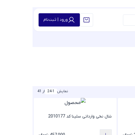
ورود | ثبت‌نام
نمایش
24-1
از 41
شال نخی وارداتی سلینا کد 2010177