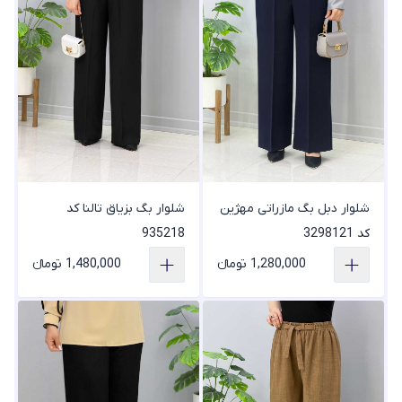
شلوار دبل بگ مازراتی مهژین
شلوار بگ بزیاق تالنا کد
کد 3298121
935218
1,280,000 تومانء
1,480,000 تومانء