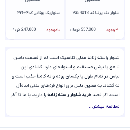
شلوار بگ پرنیا کد 9354013
شلواربگ بوگاتی کد۳۲۶۳۴
557,000 تومانء
247,000 تومانء
ناموجود
ناموجود
شلوار راسته زنانه مدلی کلاسیک است که از قسمت باسن
تا مچ پا برشی مستقیم و استوانه‌ای دارد. گشادی این
لباس در تمام طول پا یکسان بوده و نه کاملاً جذب است و
نه گشاد، به همین دلیل برای انواع فرم‌های بدنی ایده‌آل
است. اگر قصد
خرید شلوار راسته زنانه
را دارید، با ما تا آخر
این دسته‌بندی همراه باشید تا با انواع آن آشنا شوید.
مطالعه بیشتر...
انواع شلوار راسته زنانه بر اساس جنس و مدل
شلوارهای راسته زنانه دارای برش مستقیم از زانو تا مچ