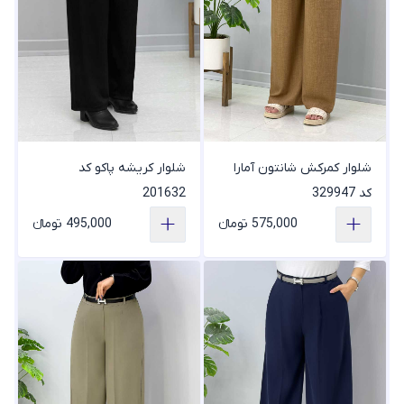
شلوار کمرکش شانتون آمارا
شلوار کریشه پاکو کد
کد 329947
201632
575,000 تومانء
495,000 تومانء