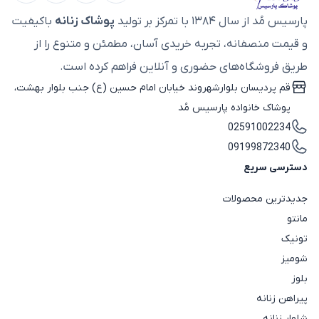
انواع شکت پاییزی
پارسیس مُد از سال ۱۳۸۴ با تمرکز بر تولید
پوشاک زنانه
باکیفیت
شکت‌های پاییزی بر اساس جنس پارچه، مدل طراحی، قد
و قیمت منصفانه، تجربه خریدی آسان، مطمئن و متنوع را از
لباس و جزئیات ظاهری دسته‌بندی می‌شوند. محبوب‌ترین
طریق فروشگاه‌های حضوری و آنلاین فراهم کرده است.
مدل‌های این دسته عبارت‌اند از:
قم پردیسان بلوارشهروند خیابان امام حسین (ع) جنب بلوار بهشت،
شکت پشمی زنانه:
مناسب روزهای سرد پاییز و زمستان.
پوشاک خانواده پارسیس مُد
شکت چهارخونه زنانه:
یکی از پرطرفدارترین مدل‌های
02591002234
پاییزی.
09199872340
شکت مخمل و کبریتی:
مناسب استایل‌های نیمه‌رسمی و
دسترسی سریع
خاص.
جدیدترین محصولات
شکت چرمی زنانه:
انتخابی مدرن و جذاب برای استایل‌های
مانتو
اسپرت.
تونیک
شکت بلند زنانه:
مناسب استایل‌های پوشیده‌تر و لایه‌ای.
شومیز
شکت کوتاه زنانه:
گزینه‌ای مناسب برای استایل‌های
بلوز
پیراهن زنانه
روزمره.
شلوار زنانه