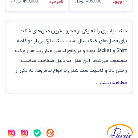
499,000 تومانء
499,000 تومانء
ناموجود
ناموجود
شکت پاییزی زنانه یکی از محبوب‌ترین مدل‌های شکت
برای فصل‌های خنک سال است. شکت ترکیبی از دو کلمه
Shirt و Jacket بوده و در واقع لباسی میان پیراهن و کت
محسوب می‌شود. این مدل به دلیل ضخامت مناسب،
راحتی بالا و قابلیت ست شدن با انواع لباس‌ها، به یکی از
ترندهای اصلی استایل پاییزی تبدیل شده است.
مطالعه بیشتر...
شکت‌های پاییزی معمولاً از پارچه‌های گرم مانند پشم،
فلانل، فوتر یا مخمل تولید می‌شوند و برای استایل‌های
روزمره، دانشجویی و کژوال انتخابی ایده‌آل هستند. اگر
قصد خرید شکت پاییزی زنانه را دارید، در ادامه با انواع
مدل‌ها و نکات مهم انتخاب آن آشنا شوید.