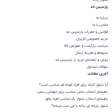
شکت کلاه‌دار زنانه:
انتخابی کاربردی برای روزهای خنک و
پارسیس مد
بارانی.
شکت ساده و تک‌رنگ:
مناسب استایل‌های مینیمال.
درباره ما
تماس با ما
این مدل‌ها به‌راحتی با شلوار جین زنانه، شلوار بگ زنانه،
قوانین و مقررات پارسیس مد
شلوار راسته زنانه و انواع بوت و نیم‌بوت ست می‌شوند.
حریم خصوصی کاربران
شکت پاییزی را با چی ست کنیم؟
سیاست بازگشت و تعویض کالا
شکت پاییزی به دلیل ماهیت لایه‌ای خود، قابلیت ست
شیوه‌ها و هزینه ارسال
شدن با آیتم‌های مختلف را دارد و می‌تواند استایل‌های
روش و راهنمای خرید از پارسیس مد
متنوعی برای شما ایجاد کند.
سوالات متداول
با یقه اسکی و بافت زنانه
آخرین مقالات
یقه اسکی و بافت‌های ظریف یکی از بهترین انتخاب‌ها برای
آیا شلوار گشاد برای افراد کوتاه قد مناسب است؟
زیر شکت هستند و ظاهری شیک و کلاسیک برای روزهای
راهنمای انتخاب لباس مناسب برای مهمانی رسمی
سرد پاییز ایجاد می‌کنند.
راهنمای انتخاب شلوار بگ مناسب افراد چاق
با تیشرت یا بلوز آستین بلند زنانه
شلوار پارچه ای زنانه با چی ست میشه؟