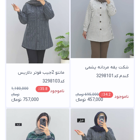
شکت یقه مردانه پشمی
مانتو 2جیب فوتر دلاریس
گندم کد3298101
کد3298103
1,180,000
٪35.8
ناموجود
695,000 تومانء
٪34.2
تومانء
ناموجود
457,000 تومانء
757,000 تومانء