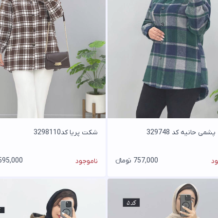
می حانیه کد 329748
شکت پریا کد3298110
757,000 تومانء
595,000 تومان
ود
ناموجود