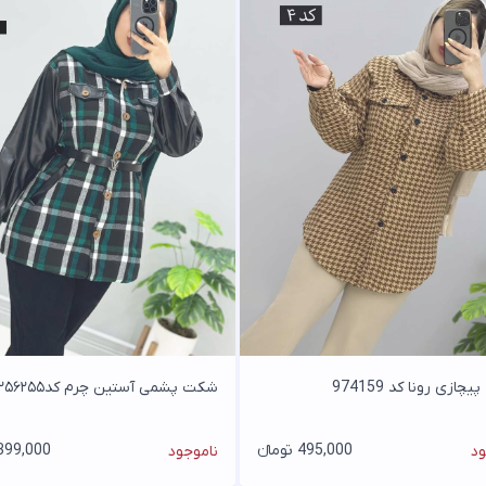
ازی رونا کد 974159
شکت پشمی آستین چرم کد۲۵۶۲۵۵
495,000 تومانء
399,000 تومان
ود
ناموجود