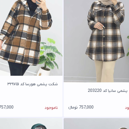
شکت پشمی هورسا کد ۳۲۹۷۵۱
ی سانیا کد 203220
757,000 تومانء
757,000 تومان
ود
ناموجود