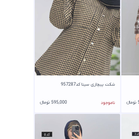
شکت پیچازی سیتا کد957287
ء
595,000 تومانء
ناموجود