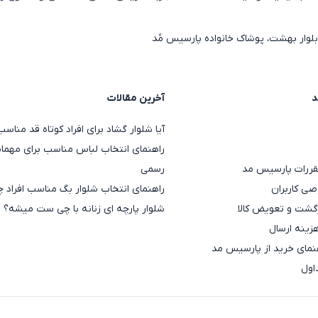
 زنانه ساده، استایلی هماهنگ و چشم‌نواز خواهند ساخت. برای رنگ‌بند
لوار بهشت، پوشاک خانواده پارسیس مُد
ارسیس مد می‌توانید انواع مدل‌ها را با کیفیت بالا و قیمت مناسب م
د
آخرین مقالات
ه می‌شوند تا بتوانید متناسب با استایل و نیاز خود بهترین انتخاب 
آیا شلوار گشاد برای افراد کوتاه قد منا
راهنمای انتخاب لباس مناسب برای مهمان
قررات پارسیس مد
رسمی
ی کاربران
راهنمای انتخاب شلوار بگ مناسب افراد چ
گشت و تعویض کالا
شلوار پارچه ای زنانه با چی ست میشه؟
هزینه ارسال
مای خرید از پارسیس مد
اول