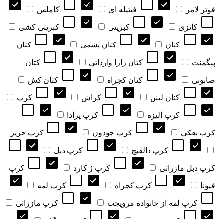
فوتر لامر
فیتیله ای
کاملس
کانزی
کبریتی
کبریتی کشی
کتان
کتان پشمی
کتان
پیگمنت
کتان زارا وارداتی
کتان
صابونی
کتان کجراه
کتان کش
کتان لینن
کراش
کرپ
کرپ الیزه
کرپ پرادا
کرپ پفکی
کرپ جودون
کرپ حریر
کرپ دالقیچ
کرپ دبل
کرپ دبل مازراتی
کرپ ژاکارد
کرپ
فیونا
کرپ کجراه
کرپ لمه
کرپ لمه از خانواده مرویجت
کرپ مازراتی