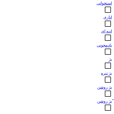
استخوانی
اناری
انبه ای
بادمجونی
بژ
بژ تیره
بژ روشن
ّبژ روشن