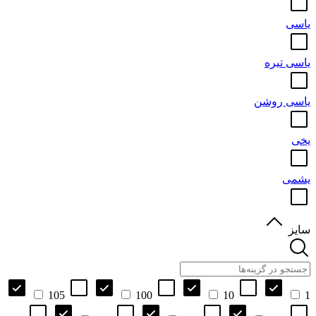
یاسی
یاسی تیره
یاسی روشن
یخی
یشمی
سایز
105
100
10
1