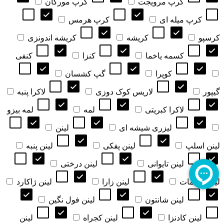
کرپ مرویجت
کرپ مورگان
کرپ میله ای
کرپ هرمس
کرسپو
کریشه
کریشه اندونزی
کسمه یاخما
کنزا
کنفی
کوپرا
گپ کشسان
گیپور
لاریس کوک دوزی
لاکرا پنبه
لاکرا کبریتی
لمه
لمه بیزو
لیزری شیشه ای
لینن
لینن اسلپ
لینن پفکی
لینن پنبه
لینن تایوانی
لینن درختی
لینن دیپلمات
لینن زارا
لینن ژاکارد
لینن شانتون
لینن فول نگین
لینن کادنزا
لینن کجراه
لینن