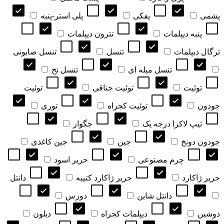
پشمی
پفکی
پلی استر-پنبه
پنبه دیپلمات
تترون دیپلمات
ترگال دیپلمات
تنسل
تنسل صابونی
تنسل میله ای
تنسل نخ
توئیت
توئیت جناقی
توئیت
جودون
توئیت کجراه
توری
تیپ لاکرا درجه یک
جگوار
جودون دونخ
جین
جین کاغذی
چرم مصنوعی
حریر اسود
حریر ژاکارد
حریر ژاکارد کتیبه
دانتل
دانتل شاین
دورس
دوشین
دیپلمات کجراه
دیلون