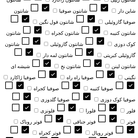
شاین دار
شانتون صوفیا
شانتون
صوفیا گازوئیلی
شانتون فول نگین
شانتون کتیبه
شانتون کجراه
شانتون
کوک دوزی
شانتون گازوئیلی
شانتون
گازوئیلی کبریتی
شانتون لمه دار
شانتون لینن
شانتون نخ
شیشه ای
نگینی
صوفیا راه راه
صوفیا ژاکارد
صوفیا کتیبه
صوفیا کجراه
صوفیا کوک دوزی
صوفیا گلدوزی
فلور
فلورا
فلونزی
فوتر
فوتر جناقی
فوتر روناک
فوتر رویال
فوتر کجراه