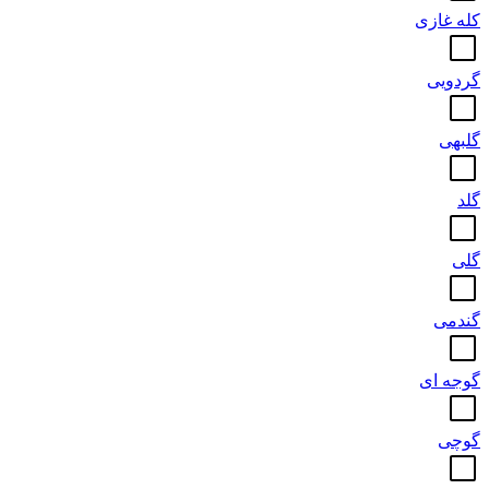
کله غازی
گردویی
گلبهی
گلد
گلی
گندمی
گوجه ای
گوچی