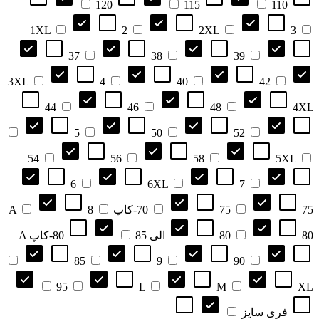
120
115
110
1XL
2
2XL
3
37
38
39
3XL
4
40
42
44
46
48
4XL
5
50
52
54
56
58
5XL
6
6XL
7
75-کاپ A
75
70
8
80 الی 85
80
80-کاپ A
85
9
90
95
L
M
XL
فری سایز