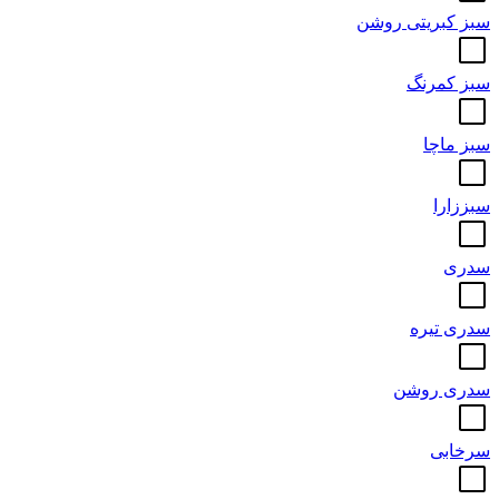
سبز کبریتی روشن
سبز کمرنگ
سبز ماچا
سبززارا
سدری
سدری تیره
سدری روشن
سرخابی