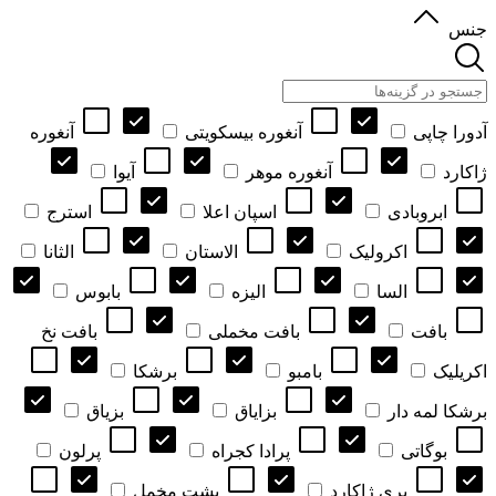
جنس
آدورا چاپی
آنغوره بیسکویتی
آنغوره
ژاکارد
آنغوره موهر
آیوا
ابروبادی
اسپان اعلا
استرج
اکرولیک
الاستان
الثانا
السا
الیزه
بابوس
بافت
بافت مخملی
بافت نخ
اکریلیک
بامبو
برشکا
برشکا لمه دار
بزایاق
بزیاق
بوگاتی
پرادا کجراه
پرلون
پری ژاکارد
پشت مخمل