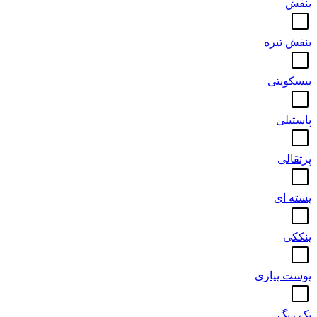
بنفش
بنفش تیره
بیسکویتی
پاستیلی
پرتقالی
پسته ای
پنککی
پوست پیازی
تک رنگ