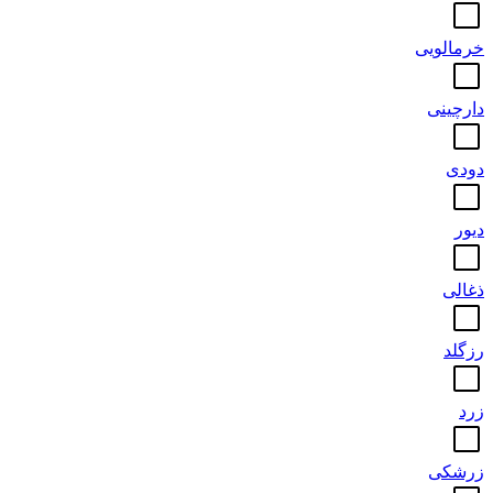
خرمالویی
دارچینی
دودی
دیور
ذغالی
رزگلد
زرد
زرشکی