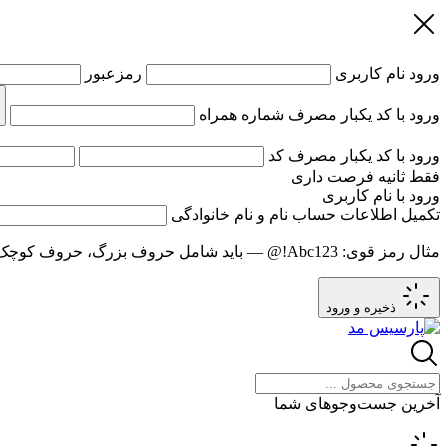
ورود
نام کاربری
رمزعبور
ورود با کد یکبار مصرف
شماره همراه
ورود با کد یکبار مصرف
کد
فقط
ثانیه فرصت داری
ورود با نام کاربری
تکمیل اطلاعات حساب
نام و نام خانوادگی
مثال رمز قوی:
Abc123!@
— باید شامل حروف بزرگ، حروف کوچک و عدد باشد و حد
ذخیره و ورود
آخرین جست‌وجوهای شما