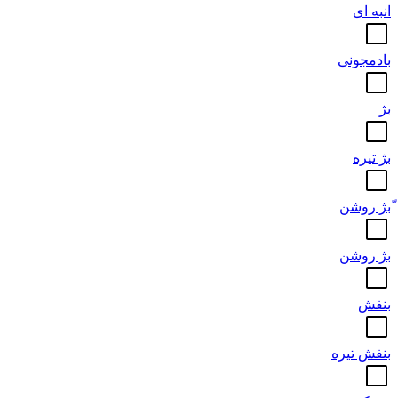
انبه ای
بادمجونی
بژ
بژ تیره
ّبژ روشن
بژ روشن
بنفش
بنفش تیره