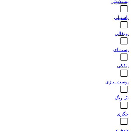
بیسکویتی
پاستیلی
پرتقالی
پسته ای
پنککی
پوست پیازی
تک رنگ
جگری
جوهری