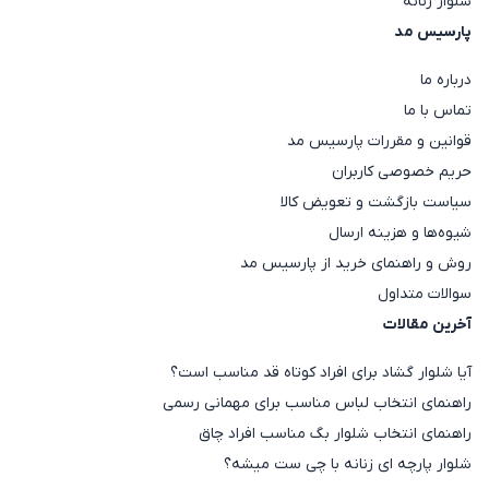
شلوار زنانه
شلوارهای جین
برای استایل‌های روزمره، بهترین نتیجه را
پارسیس مد
می‌دهد. بسته به مدل مانتو، می‌توانید آن را با یک
شال یا
روسری
سبک ست کنید و با انتخاب یک
کیف دوشی
و
درباره ما
تماس با ما
صندل یا کفش کالج، ظاهری آراسته و در عین حال راحت
قوانین و مقررات پارسیس مد
برای روزهای گرم و معتدل سال بسازید.
حریم خصوصی کاربران
راهنمای انتخاب و خرید مانتو شانتون بر اساس فرم بدن
سیاست بازگشت و تعویض کالا
شیوه‌ها و هزینه ارسال
فرم بدن
مدل پیشنهادی مانتو شانتون
روش و راهنمای خرید از پارسیس مد
سوالات متداول
اندام ساعت شنی
مدل‌های کمر‌دار یا کمربند‌دار
آخرین مقالات
اندام گلابی (بالاتنه ریز)
مانتوهای با سرشانه یا
مانتو جیب‌دا
آیا شلوار گشاد برای افراد کوتاه قد مناسب است؟
راهنمای انتخاب لباس مناسب برای مهمانی رسمی
اندام سیبی (بالاتنه درشت)
مانتوهای راسته و بدون طرح شلو
راهنمای انتخاب شلوار بگ مناسب افراد چاق
اندام مستطیلی
مدل‌های دارای برش و جیب روی سی
شلوار پارچه ای زنانه با چی ست میشه؟