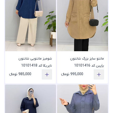
مانتو سایز بزرگ شانتون
شومیز مانتویی شانتون
پاپین کد 10101416
نایریکا کد 10101418
995,000 تومانء
985,000 تومانء