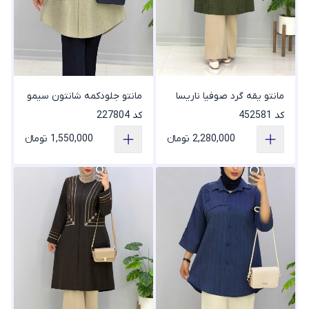
مانتو یقه گرد صوفیا ناریسا
مانتو جلودکمه شانتون سیمو
کد 452581
کد 227804
2,280,000 تومانء
1,550,000 تومانء