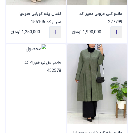
کفتان یقه کوبایی صوفیا
مانتو کتی مزونی دمیرا کد
میرال کد 155106
227799
1,990,000 تومانء
1,250,000 تومانء
مانتو مزونی هورام کد
452578
مانتو یقه گرد شانتون سورلیا