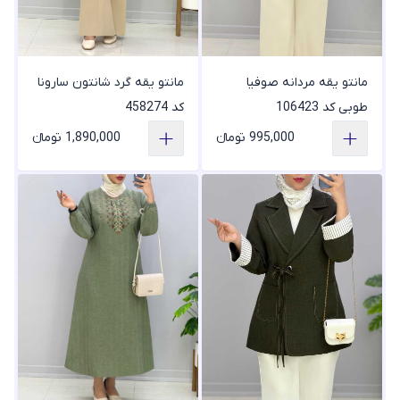
مانتو یقه مردانه صوفیا
مانتو یقه گرد شانتون سارونا
طوبی کد 106423
کد 458274
995,000 تومانء
1,890,000 تومانء