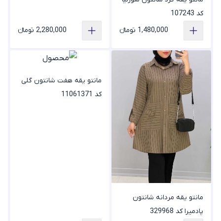
کد 107243
1,480,000 تومانء
2,280,000 تومانء
مانتو یقه هفت شانتون گلی
کد 11061371
مانتو یقه مردانه شانتون
پادمیرا کد 329968