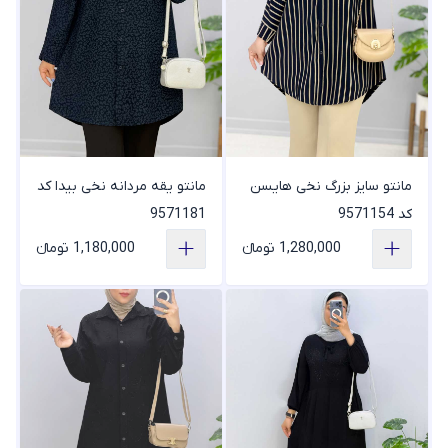
مانتو سایز بزرگ نخی هایسن
مانتو یقه مردانه نخی بیدا کد
کد 9571154
9571181
1,280,000 تومانء
1,180,000 تومانء