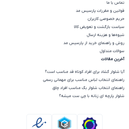
تماس با ما
که استایلی خاص و متفاوت ایجاد می‌کند.
قوانین و مقررات پارسیس مد
مانتو اسپرت نخی:
مناسب استفاده روزمره، دانشگاه و
حریم خصوصی کاربران
استایل‌های کژوال.
سیاست بازگشت و تعویض کالا
مانتو دکمه‌دار نخی:
مدل‌هایی ساده و کاربردی که برای
شیوه‌ها و هزینه ارسال
محیط‌های مختلف قابل استفاده هستند.
روش و راهنمای خرید از پارسیس مد
مانتو بلند نخی:
انتخابی مناسب برای افرادی که به
سوالات متداول
استایل‌های پوشیده و کلاسیک علاقه دارند.
آخرین مقالات
مانتو کوتاه نخی:
گزینه‌ای محبوب برای استایل‌های
آیا شلوار گشاد برای افراد کوتاه قد مناسب است؟
جوان‌پسند و روزمره.
راهنمای انتخاب لباس مناسب برای مهمانی رسمی
مانتو عبایی نخی:
مدل‌هایی آزاد و خنک که راحتی بسیار
راهنمای انتخاب شلوار بگ مناسب افراد چاق
بالایی دارند.
شلوار پارچه ای زنانه با چی ست میشه؟
مانتو اورسایز نخی:
دارای قواره بزرگ و تن‌خور آزاد که در
سال‌های اخیر طرفداران زیادی پیدا کرده است.
انواع مانتو نخی بر اساس جنس پارچه