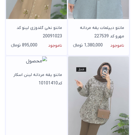
مانتو دیپلمات یقه مردانه
مانتو نخی گلدوزی لینو کد
مهرو کد 227539
20091023
1,380,000 تومانء
895,000 تومانء
ناموجود
ناموجود
مانتو یقه مردانه لینن اسکار
کد10101410