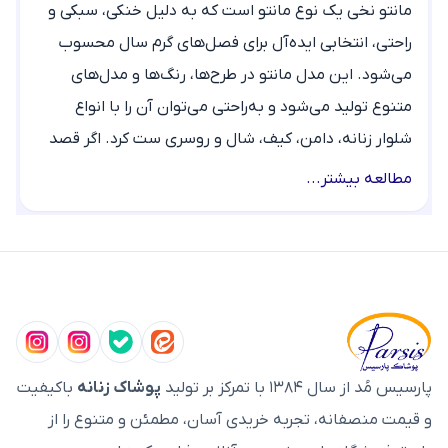
مانتو نخی یک نوع مانتو است که به دلیل خنکی، سبکی و
راحتی، انتخابی ایده‌آل برای فصل‌های گرم سال محسوب
می‌شود. این مدل مانتو در طرح‌ها، رنگ‌ها و مدل‌های
متنوع تولید می‌شود و به‌راحتی می‌توان آن را با انواع
شلوار زنانه، دامن، کیف، شال و روسری ست کرد. اگر قصد
خرید مانتو نخی زنانه را دارید، در ادامه با انواع مدل‌ها و
مطالعه بیشتر...
نکات مهم انتخاب آن آشنا خواهید شد.
ویژگی‌های مانتو نخی
مهم‌ترین ویژگی مانتو نخی، خنکی و گردش مناسب هوا در
پارچه است که باعث می‌شود در روزهای گرم بهار و
تابستان احساس راحتی بیشتری داشته باشید. این
مانتوها معمولاً سبک، لطیف و تنفس‌پذیر هستند و
پارسیس مُد از سال ۱۳۸۴ با تمرکز بر تولید
پوشاک زنانه
باکیفیت
رطوبت بدن را بهتر جذب می‌کنند. البته پارچه‌های نخی
و قیمت منصفانه، تجربه خریدی آسان، مطمئن و متنوع را از
ممکن است نسبت به برخی پارچه‌های دیگر چروک‌پذیری