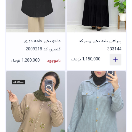
پیراهن بلند نخی پانیز کد
مانتو نخی خامه دوزی
333144
گلسین کد 2009218
1,150,000 تومانء
1,280,000 تومانء
ناموجود