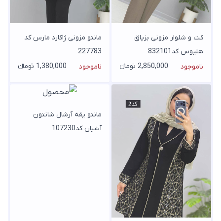
کت و شلوار مزونی بزیاق
مانتو مزونی ژاکارد مارس کد
هلیوس کد832101
227783
2,850,000 تومانء
1,380,000 تومانء
ناموجود
ناموجود
مانتو یقه آرشال شانتون
آشیان کد107230