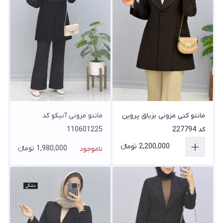
مانتو کتی مزونی بزیاق پروین
مانتو مزونی آنیکو کد
کد 227794
110601225
2,200,000 تومانء
1,980,000 تومانء
ناموجود