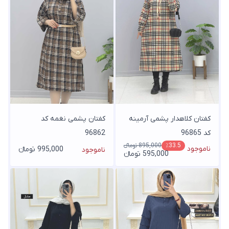
کفتان کلاهدار پشمی آرمینه
کفتان پشمی نغمه کد
کد 96865
96862
895,000 تومانء
٪33.5
ناموجود
995,000 تومانء
ناموجود
595,000 تومانء