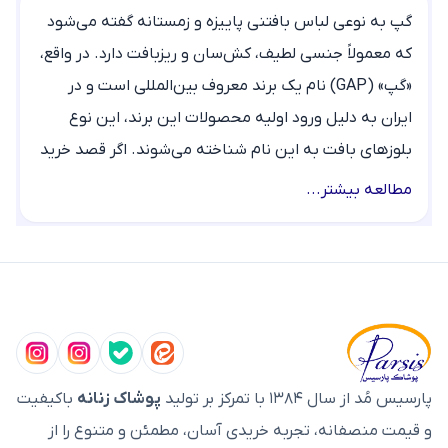
گپ به نوعی لباس بافتنی پاییزه و زمستانه گفته می‌شود
که معمولاً جنسی لطیف، کش‌سان و ریزبافت دارد. در واقع،
«گپ» (GAP) نام یک برند معروف بین‌المللی است و در
ایران به دلیل ورود اولیه محصولات این برند، این نوع
بلوزهای بافت به این نام شناخته می‌شوند. اگر قصد خرید
گپ زنانه را دارید با ما تا آخر این دسته‌بندی همراه باشید.
مطالعه بیشتر...
ویژگی‌های گپ زنانه؛ نکات مهم قبل از خرید
جنس پارچه و الیاف:
گپ‌های بافته شده از پشم مرینو،
پنبه و موهر، گرمای بسیار مطبوعی دارند. ترکیب این الیاف
با درصد کمی از اکرلیک یا پلی‌استر، مقاومت بافت را در برابر
شستشو افزایش داده و از آبرفتگی آن جلوگیری می‌کند.
تراکم و نوع بافت:
لباس را مقابل نور بگیرید؛ اگر بافت
پارسیس مُد از سال ۱۳۸۴ با تمرکز بر تولید
پوشاک زنانه
باکیفیت
بسیار شل و پر از سوراخ باشد، پس از چند بار استفاده و
و قیمت منصفانه، تجربه خریدی آسان، مطمئن و متنوع را از
شستشو گشاد شده و فرم خود را از دست می‌دهد. گپ‌های