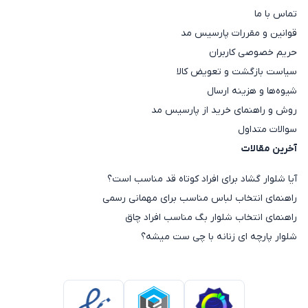
تماس با ما
روزمره یا زیر پالتو استفاده می‌گردد:
قوانین و مقررات پارسیس مد
بلوز گپ زنانه
حریم خصوصی کاربران
بلوز گپ
پرکاربردترین مدل در این دسته‌بندی است که
سیاست بازگشت و تعویض کالا
معمولاً قدی تا روی باسن دارد و بافت آن به گونه‌ای است
شیوه‌ها و هزینه ارسال
که به راحتی فرم بدن را به خود می‌گیرد. این بلوزها بر
روش و راهنمای خرید از پارسیس مد
اساس نوع یقه و کاربرد به دسته‌های زیر تقسیم می‌شوند:
سوالات متداول
یقه اسکی
آخرین مقالات
پوششی کامل و جذاب برای گرم نگه داشتن گردن که به
آیا شلوار گشاد برای افراد کوتاه قد مناسب است؟
راحتی در زیر پالتوهای زمستانی یا انواع
مانتو پاییزه
قرار
راهنمای انتخاب لباس مناسب برای مهمانی رسمی
می‌گیرد و استایلی کلاسیک می‌سازد.
راهنمای انتخاب شلوار بگ مناسب افراد چاق
یقه هفت
شلوار پارچه ای زنانه با چی ست میشه؟
گزینه‌ای عالی برای کشیده‌تر نشان دادن بالاتنه و باز
گذاشتن فضای ترقوه، که برای ست کردن با گردنبندهای
بلند بسیار مناسب است.