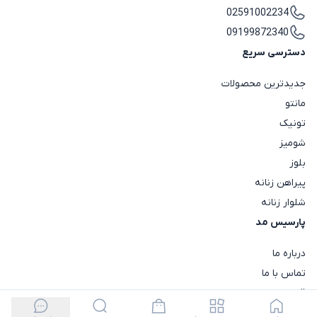
02591002234
09199872340
دسترسی سریع
جدیدترین محصولات
مانتو
تونیک
شومیز
بلوز
پیراهن زنانه
شلوار زنانه
پارسیس مد
درباره ما
تماس با ما
قوانین و مقررات پارسیس مد
حریم خصوصی کاربران