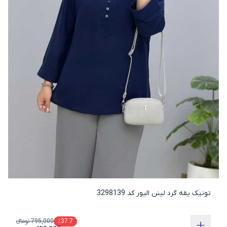
تونیک یقه گرد لینن الیور کد 3298139
795,000 تومانء
٪37.7