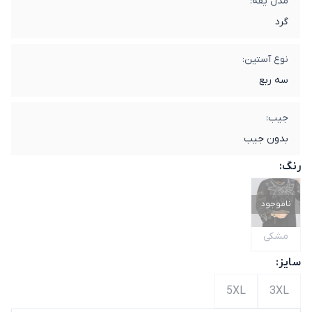
مدل یقه:
گرد
نوع آستین:
سه ربع
جیب:
بدون جیب
رنگ:
ناموجود
مشکی
سایز:
5XL
3XL