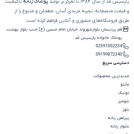
پارسیس مُد از سال ۱۳۸۴ با تمرکز بر تولید
پوشاک زنانه
باکیفیت
و قیمت منصفانه، تجربه خریدی آسان، مطمئن و متنوع را از
طریق فروشگاه‌های حضوری و آنلاین فراهم کرده است.
قم پردیسان بلوارشهروند خیابان امام حسین (ع) جنب بلوار بهشت،
پوشاک خانواده پارسیس مُد
02591002234
09199872340
دسترسی سریع
جدیدترین محصولات
مانتو
تونیک
شومیز
بلوز
پیراهن زنانه
شلوار زنانه