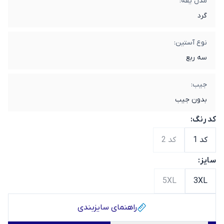
مدل یقه:
گرد
نوع آستین:
سه ربع
جیب:
بدون جیب
کد رنگ:
کد 1
کد 2
سایز:
5XL
3XL
راهنمای سایز‌بندی