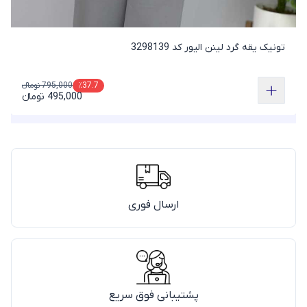
تونیک یقه گرد لینن الیور کد 3298139
795,000 تومانء
٪37.7
495,000 تومانء
ارسال فوری
پشتیبانی فوق سریع