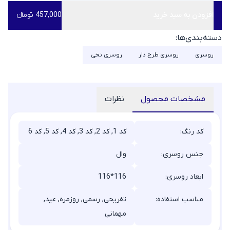
افزودن به سبد خرید
457,000 تومانء
دسته‌بندی‌ها:
روسری
روسری طرح دار
روسری نخی
مشخصات محصول
نظرات
کد رنگ:
کد 1, کد 2, کد 3, کد 4, کد 5, کد 6
جنس روسری:
وال
ابعاد روسری:
116*116
مناسب استفاده:
تفریحی, رسمی, روزمره, عید,
مهمانی