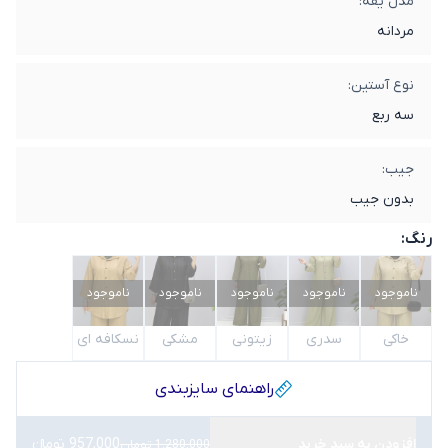
مدل یقه:
مردانه
نوع آستین:
سه ربع
جیب:
بدون جیب
رنگ:
ناموجود
ناموجود
ناموجود
ناموجود
ناموجود
خاکی
سدری
زیتونی
مشکی
نسکافه ای
راهنمای سایز‌بندی
افزودن به سبد خرید
957,000 تومانء
1,280,000 تومان