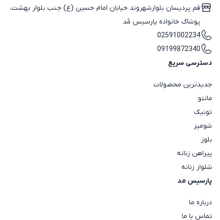
قم پردیسان بلوارشهروند خیابان امام حسین (ع) جنب بلوار بهشت،
پوشاک خانواده پارسیس مُد
02591002234
09199872340
دسترسی سریع
جدیدترین محصولات
مانتو
تونیک
شومیز
بلوز
پیراهن زنانه
شلوار زنانه
پارسیس مد
درباره ما
تماس با ما