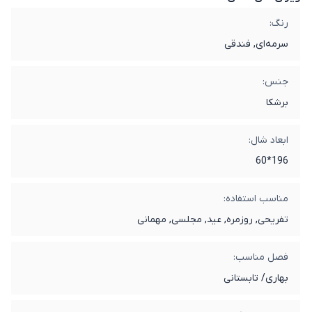
رنگ:
سرمه‌ای, فندقی
جنس:
برشکا
ابعاد شال:
196*60
مناسب استفاده:
تفریحی, روزمره, عید, مجلسی, مهمانی
فصل مناسب:
بهاری/ تابستانی