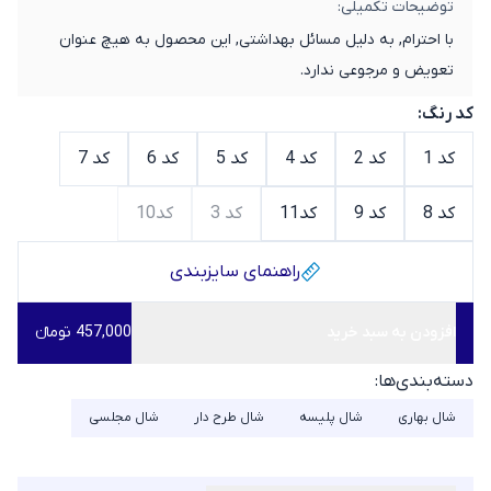
توضیحات تکمیلی:
با احترام, به دلیل مسائل بهداشتی, این محصول به هیچ عنوان
تعویض و مرجوعی ندارد.
کد رنگ:
کد 1
کد 2
کد 4
کد 5
کد 6
کد 7
کد 8
کد 9
کد11
کد 3
کد10
راهنمای سایز‌بندی
افزودن به سبد خرید
457,000 تومانء
دسته‌بندی‌ها:
شال بهاری
شال پلیسه
شال طرح دار
شال مجلسی