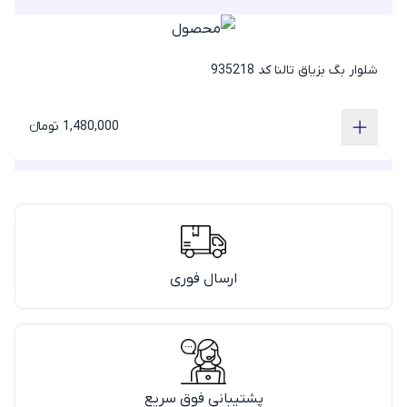
شلوار بگ بزیاق تالنا کد 935218
1,480,000 تومانء
ارسال فوری
پشتیبانی فوق سریع