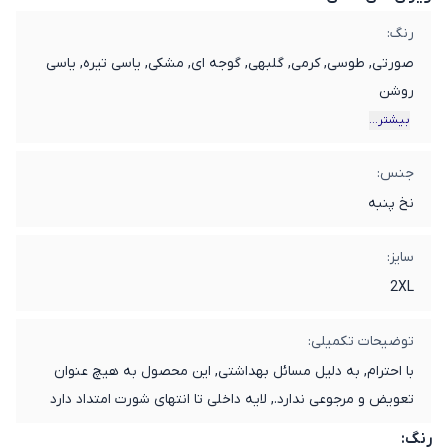
رنگ:
صورتی, طوسی, کرمی, گلبهی, گوجه ای, مشکی, یاسی تیره, یاسی
روشن
بیشتر...
جنس:
نخ پنبه
سایز:
2XL
توضیحات تکمیلی:
با احترام, به دلیل مسائل بهداشتی, این محصول به هیچ عنوان
تعویض و مرجوعی ندارد., لایه داخلی تا انتهای شورت امتداد دارد
که از نفوذ به لباس جلوگیری می‌کند.
رنگ: