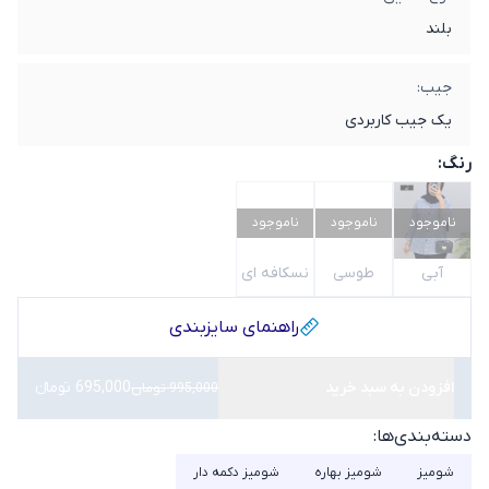
بلند
جیب:
یک جیب کاربردی
رنگ:
ناموجود
ناموجود
ناموجود
آبی
طوسی
نسکافه ای
راهنمای سایز‌بندی
افزودن به سبد خرید
695,000 تومانء
995,000 تومان
دسته‌بندی‌ها:
شومیز
شومیز بهاره
شومیز دکمه دار