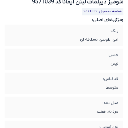
شومیز دیپلمات لینن ایمانا کد 9571039
شناسه محصول: 9571039
ویژگی‌های اصلی:
رنگ:
آبی, طوسی, نسکافه ای
جنس:
لینن
قد لباس:
متوسط
مدل یقه:
مردانه, هفت
نوع آستین: