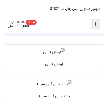
شومیز مانتویی لینن رافی کد 81821
985,000 تومانء
٪29.4
695,000 تومانء
ارسال فوری
پشتیبانی فوق سریع