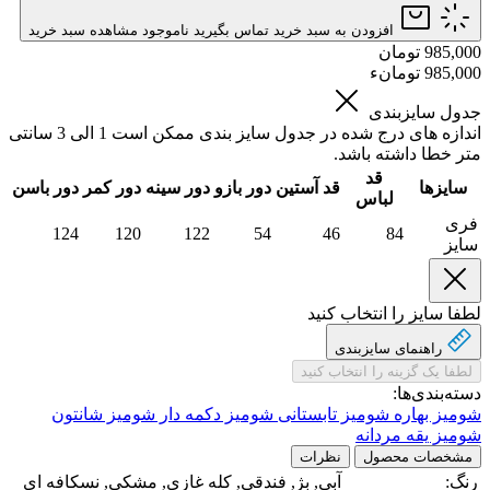
افزودن به سبد خرید
تماس بگیرید
ناموجود
مشاهده سبد خرید
985,000 تومان
985,000 تومانء
جدول سایزبندی
اندازه های درج شده در جدول سایز بندی ممکن است 1 الی 3 سانتی
متر خطا داشته باشد.
قد
سایزها
قد آستین
دور بازو
دور سینه
دور کمر
دور باسن
لباس
فری
124
120
122
54
46
84
سایز
لطفا سایز را انتخاب کنید
راهنمای سایز‌بندی
لطفا یک گزینه را انتخاب کنید
دسته‌بندی‌ها:
شومیز بهاره
شومیز تابستانی
شومیز دکمه دار
شومیز شانتون
شومیز یقه مردانه
مشخصات محصول
نظرات
رنگ:
آبی, بژ, فندقی, کله غازی, مشکی, نسکافه ای