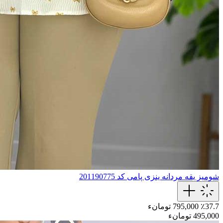
شومیز یقه مردانه ینزی پامی کد 201190775
٪37.7
795,000 تومانء
495,000 تومانء