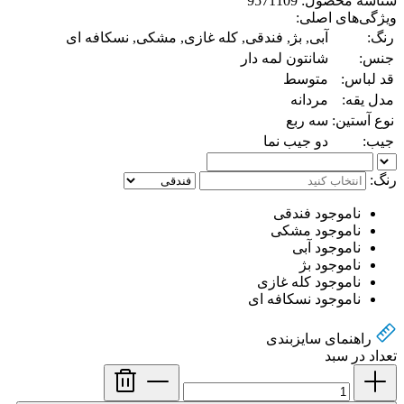
شناسه محصول: 9571109
ویژگی‌های اصلی:
رنگ:
آبی, بژ, فندقی, کله غازی, مشکی, نسکافه ای
جنس:
شانتون لمه دار
قد لباس:
متوسط
مدل یقه:
مردانه
نوع آستین:
سه ربع
جیب:
دو جیب نما
رنگ:
ناموجود
فندقی
ناموجود
مشکی
ناموجود
آبی
ناموجود
بژ
ناموجود
کله غازی
ناموجود
نسکافه ای
راهنمای سایز‌بندی
تعداد در سبد