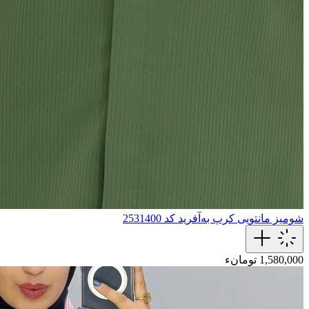
شومیز مانتویی کرپ به‌آفرید کد 2531400
1,580,000 تومانء