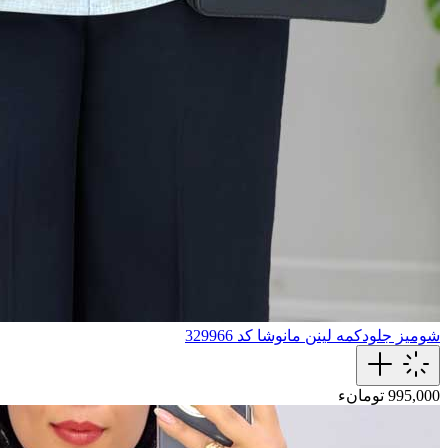
شومیز جلودکمه لینن مانوشا کد 329966
995,000 تومانء