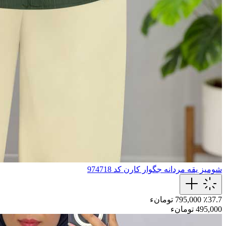
شومیز یقه مردانه جگوار کارن کد 974718
٪37.7
795,000 تومانء
495,000 تومانء