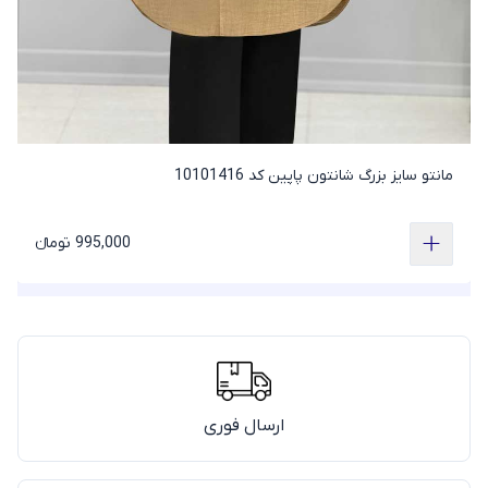
مانتو سایز بزرگ شانتون پاپین کد 10101416
995,000 تومانء
ارسال فوری