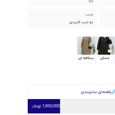
گرد
جیب:
دو جیب کاربردی
مشکی
نسکافه ای
راهنمای سایز‌بندی
1,850,000 تومانء