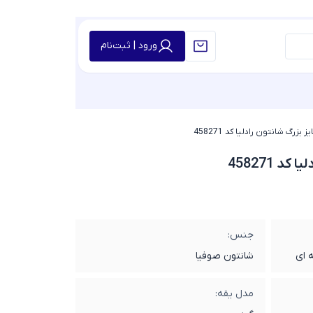
ورود | ثبت‌نام
 بزرگ شانتون رادلیا کد 458271
د 458271
جنس:
 ای
شانتون صوفیا
مدل یقه: