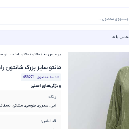
ماس با ما
پارسیس مد
»
مانتو
»
مانتو بلند
»
مانتو سایز
مانتو سایز بزرگ شانتون رادلیا ک
شناسه محصول: 458271
ویژگی‌های اصلی:
رنگ:
آبی, سدری, طوسی, مشکی, نسکافه
قد لباس: