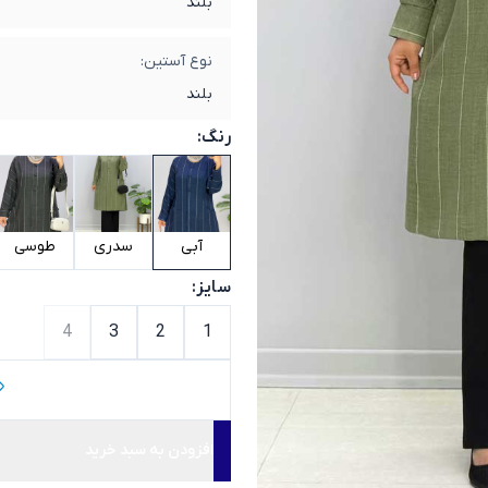
بلند
نوع آستین:
بلند
رنگ:
آبی
سدری
طوسی
سایز:
4
3
2
1
افزودن به سبد خرید