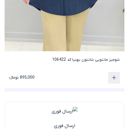
شومیز مانتویی شانتون بهنیا کد 106422
895,000 تومانء
ارسال فوری