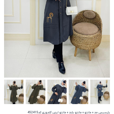
پارسیس مد
»
مانتو
»
مانتو بلند
»
مانتو لینن گلدوزی کد452415