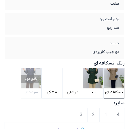
هفت
نوع آستین:
سه ربع
جیب:
دو جیب کاربردی
رنگ:
نسکافه ای
ناموجود
نسکافه ای
سبز
کاراملی
مشکی
سرمه‌ای
سایز:
3
2
1
4