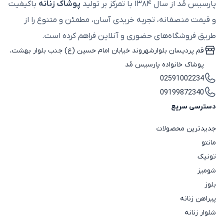
پارسیس مُد از سال ۱۳۸۴ با تمرکز بر تولید
پوشاک زنانه
باکیفیت
و قیمت منصفانه، تجربه خریدی آسان، مطمئن و متنوع را از
طریق فروشگاه‌های حضوری و آنلاین فراهم کرده است.
قم پردیسان بلوارشهروند خیابان امام حسین (ع) جنب بلوار بهشت،
پوشاک خانواده پارسیس مُد
02591002234
09199872340
دسترسی سریع
جدیدترین محصولات
مانتو
تونیک
شومیز
بلوز
پیراهن زنانه
شلوار زنانه