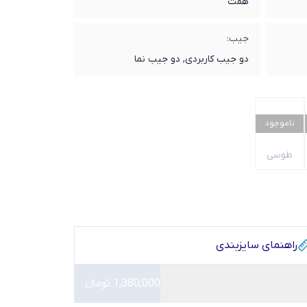
هفت
جیب:
دو جیب کاربردی, دو جیب نما
ناموجود
طوسی
راهنمای سایز‌بندی
1,380,000 تومانء