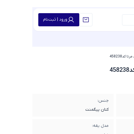
ورود | ثبت‌نام
 کد458238
45
جنس:
کتان پیگمنت
مدل یقه: