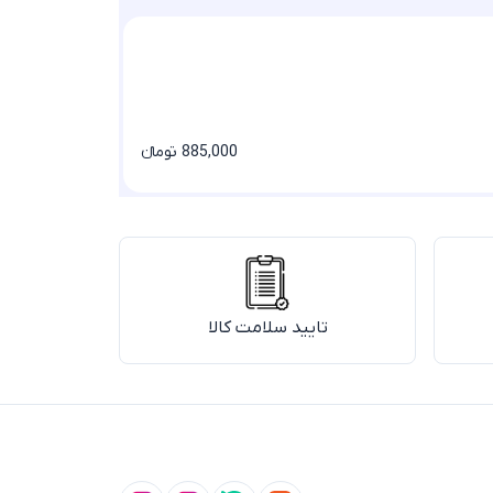
مانتو دیپلمات جلو 
885,000 تومانء
تایید سلامت کالا