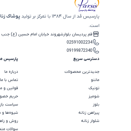
پارسیس مُد از سال ۱۳۸۴ با تمرکز بر تولید
پوشاک زنان
است.
قم پردیسان بلوارشهروند خیابان امام حسین (ع) جنب ب
02591002234
09199872340
دسترسی سریع
پارسیس م
جدیدترین محصولات
درباره ما
مانتو
تماس با ما
تونیک
قوانین و م
شومیز
حریم خصوص
بلوز
سیاست باز
پیراهن زنانه
شیوه‌ها و 
شلوار زنانه
روش و راهن
سوالات متد