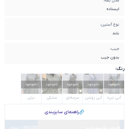
مدل یقه:
ایستاده
نوع آستین:
بلند
جیب:
بدون جیب
رنگ:
ناموجود
ناموجود
ناموجود
ناموجود
ناموجود
آبی تیره
آبی روشن
سرمه‌ای
مشکی
نیلی
راهنمای سایز‌بندی
افزودن به سبد خرید
1,990,000 تومانء