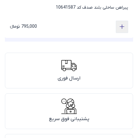
پیراهن ساحلی بلند صدف کد 10641587
795,000 تومانء
ارسال فوری
پشتیبانی فوق سریع