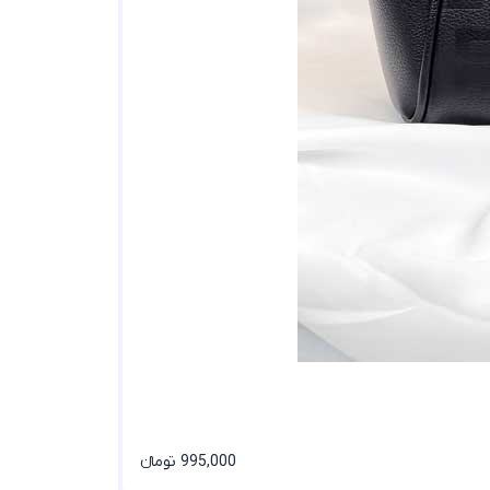
995,000 تومانء