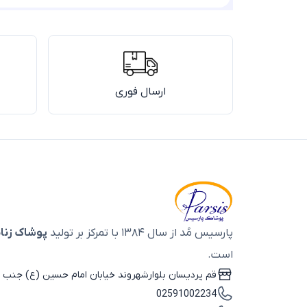
ارسال فوری
پارسیس مُد از سال ۱۳۸۴ با تمرکز بر تولید
پوشاک زنان
است.
قم پردیسان بلوارشهروند خیابان امام حسین (ع) جنب ب
02591002234