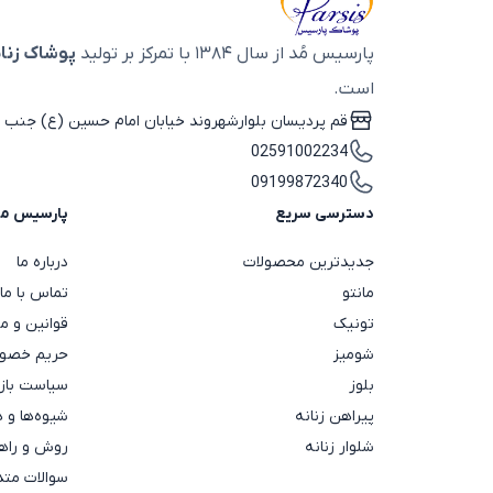
پارسیس مُد از سال ۱۳۸۴ با تمرکز بر تولید
پوشاک زنان
است.
قم پردیسان بلوارشهروند خیابان امام حسین (ع) جنب ب
02591002234
09199872340
دسترسی سریع
پارسیس م
جدیدترین محصولات
درباره ما
مانتو
تماس با ما
تونیک
قوانین و م
شومیز
حریم خصوص
بلوز
سیاست باز
پیراهن زنانه
شیوه‌ها و 
شلوار زنانه
روش و راهن
سوالات متد