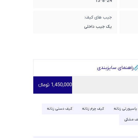
24*8*15
جیب های کیف:
یک جیب داخلی
راهنمای سایز‌بندی
1,450,000 تومانء
پاسپورتی زنانه
کیف چرم زنانه
کیف دستی زنانه
ف مشکی