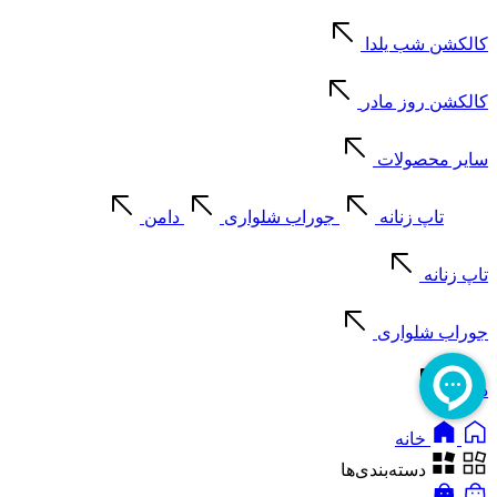
کالکشن شب یلدا
کالکشن روز مادر
سایر محصولات
تاپ زنانه
جوراب شلواری
دامن
تاپ زنانه
جوراب شلواری
دامن
خانه
دسته‌بندی‌ها