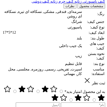
کیف پاسپورتی زنانه
کیف چرم زنانه
کیف دوشی
مشخصات محصول
نظرات
سرمه‌ای, فندقی, مشکی, نسکافه ای تیره, نسکافه
رنگ:
ای روشن
جنس کیف:
شرانگ
نوع کیف:
پاسپورتی
17*5*12
ابعاد کیف:
طول بند:
بلند
جیب های
یک جیب داخلی
کیف:
نحوه بستن
زیپ
کیف:
نوع بند:
قابل تنظیم
مناسب
اسپرت, تفریحی, رسمی, روزمره, مجلسی, محل
استفاده:
کار, مهمانی
ثبت نظر
به این محصول امتیاز بدید*