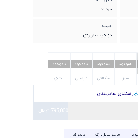
مدل یقه:
مردانه
جیب:
دو جیب کاربردی
ناموجود
ناموجود
ناموجود
ناموجود
سبز
شکلاتی
کاراملی
مشکی
راهنمای سایز‌بندی
795,000 تومانء
 دار
مانتو سایز بزرگ
مانتو کتان