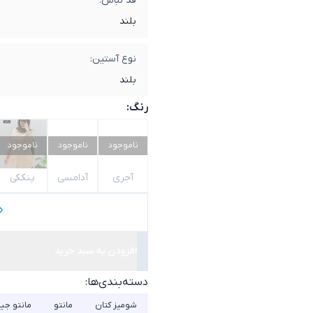
قد لباس:
بلند
نوع آستین:
بلند
رنگ:
ناموجود
ناموجود
ناموجود
آجری
آدامسی
پنککی
افزودن به سبد خرید
دسته‌بندی‌ها:
شومیز کتان
مانتو
مانتو جیب