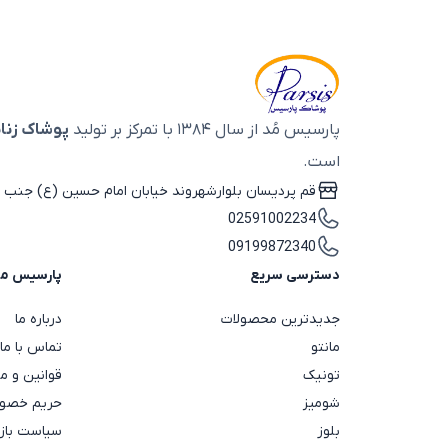
پارسیس مُد از سال ۱۳۸۴ با تمرکز بر تولید
پوشاک زنان
است.
قم پردیسان بلوارشهروند خیابان امام حسین (ع) جنب ب
02591002234
09199872340
دسترسی سریع
پارسیس م
جدیدترین محصولات
درباره ما
مانتو
تماس با ما
تونیک
قوانین و م
شومیز
حریم خصوص
بلوز
سیاست باز