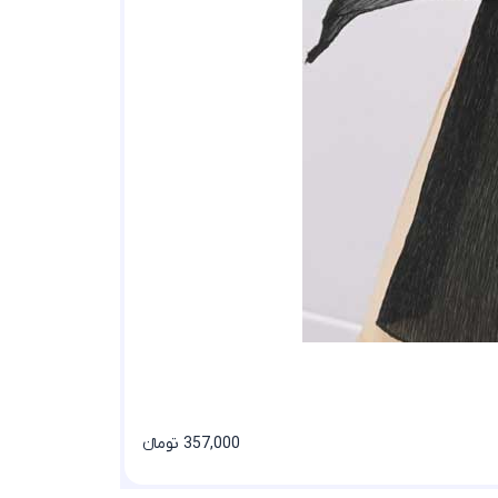
357,000 تومانء