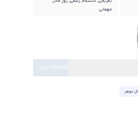
تفریحی, دانشگاه, رسمی, روز مادر,
مهمانی
695,000 تومانء
ل موهر