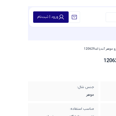
ورود | ثبت‌نام
وهر آندیا کد120629
جنس شال:
موهر
مناسب استفاده: