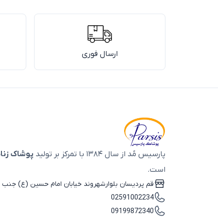
ارسال فوری
پارسیس مُد از سال ۱۳۸۴ با تمرکز بر تولید
پوشاک زنان
است.
قم پردیسان بلوارشهروند خیابان امام حسین (ع) جنب ب
02591002234
09199872340