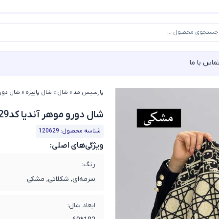
ماس با ما
پارسیس مد
»
شال
»
شال پاییزه
»
شال دورو م
شال دورو موهر آندیا کد120629
شناسه محصول: 120629
ویژگی‌های اصلی:
رنگ:
سرمه‌ای, شکلاتی, مشکی
ابعاد شال: