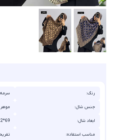
رنگ:
سرمه‌
جنس شال:
موهر
ابعاد شال:
82*69
مناسب استفاده:
تفریحی