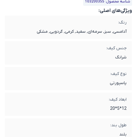
شناسه محصول: 103200355
ویژگی‌های اصلی:
رنگ:
آدامسی, سبز, سرمه‌ای, سفید, کرمی, گردویی, مشکی
جنس کیف:
شرانگ
نوع کیف:
پاسپورتی
ابعاد کیف:
12*5*20
طول بند:
بلند